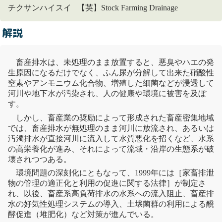
チクサンハイスイ 【英】Stock Farming Drainage
解説
畜産排水は、未処理のまま放置すると、
悪臭
やハエの発
生原因になるだけでなく、ふん尿が分解して出来た
硝酸性
窒素
やアンモニウム化合物、増殖した細菌などが浸透して
河川
や
地下水
が汚染され、人の健康や環境に被害を及ぼ
す。
しかし、畜産業の奨励によって形成された畜産密集地域
では、畜産排水が無処理のまま
河川
に放流され、あるいは
汚濁排水が直接
河川
に流入して水質悪化を招くなど、水系
の高栄養化が進み、それによって流域・沿岸の
生態系
が破
壊されつつある。
環境問題の深刻化にともなって、1999年には［家畜排泄
物の管理の適正化と利用の促進に関する法律］が制定さ
れ、以後、畜産系高負荷排水の水系への流入阻止、畜産排
水の好気性処理システムの導入、土壌菌群の利用による醗
酵促進（
堆肥
化）など対策が進んでいる。