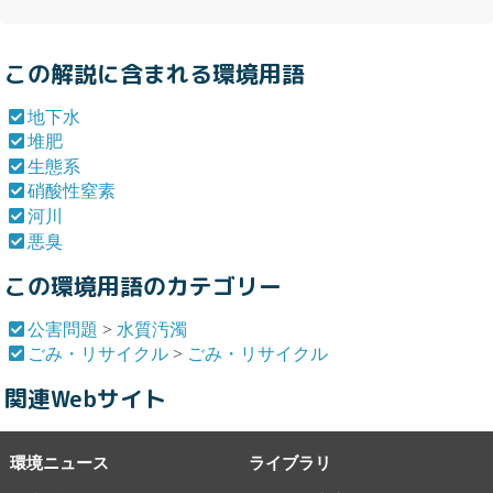
この解説に含まれる環境用語
地下水
堆肥
生態系
硝酸性窒素
河川
悪臭
この環境用語のカテゴリー
公害問題
>
水質汚濁
ごみ・リサイクル
>
ごみ・リサイクル
関連Webサイト
環境ニュース
ライブラリ