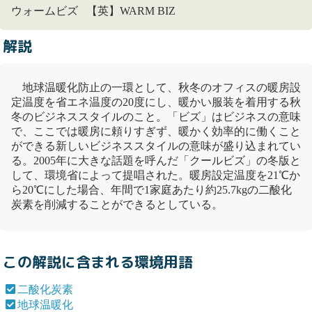
ウォームビズ 【英】WARM BIZ
解説
地球温暖化
防止の一環として、秋冬のオフィスの暖房設
定温度を省エネ温度の20度にし、暖かい服装を着用する秋
冬のビジネススタイルのこと。「ビズ」はビジネスの意味
で、ここでは暖房に頼りすぎず、暖かく効率的に働くこと
ができる新しいビジネススタイルの意味が盛り込まれてい
る。2005年に大きな話題を呼んだ「
クールビズ
」の冬版と
して、環境省によって提唱された。暖房設定温度を21℃か
ら20℃にした場合、年間で1家庭あたり約25.7kgの
二酸化
炭素
を削減することができるとしている。
この解説に含まれる環境用語
二酸化炭素
地球温暖化