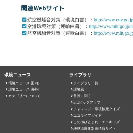
関連Webサイト
航空機騒音対策（環境白書）：
http://www.env.go.
空港環境対策（運輸白書）：
http://www.mlit.go.jp
航空機騒音対策（運輸白書）：
http://www.mlit.go.
環境ニュース
ライブラリ
環境ニュース[国内]
ライブラリ一覧
環境ニュース[海外]
環境風
カテゴリーについて
首長に聞く！
EICピックアップ
チャレンジ！環境検定クイズ
エコライフガイド
このゆびとまれ！エコキッズ
地球温暖化対策情報サイト