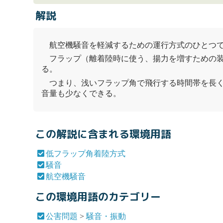
解説
航空機
騒音
を軽減するための運行方式のひとつ
フラップ（離着陸時に使う、揚力を増すための
る。
つまり、浅いフラップ角で飛行する時間帯を長
音
量も少なくできる。
この解説に含まれる環境用語
低フラップ角着陸方式
騒音
航空機騒音
この環境用語のカテゴリー
公害問題
>
騒音・振動