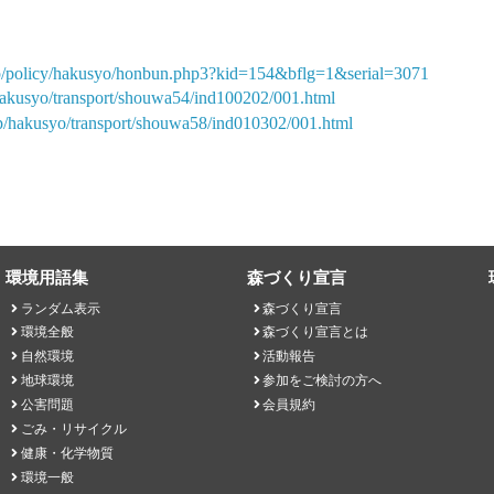
jp/policy/hakusyo/honbun.php3?kid=154&bflg=1&serial=3071
/hakusyo/transport/shouwa54/ind100202/001.html
jp/hakusyo/transport/shouwa58/ind010302/001.html
環境用語集
森づくり宣言
ランダム表示
森づくり宣言
環境全般
森づくり宣言とは
自然環境
活動報告
地球環境
参加をご検討の方へ
公害問題
会員規約
ごみ・リサイクル
健康・化学物質
環境一般