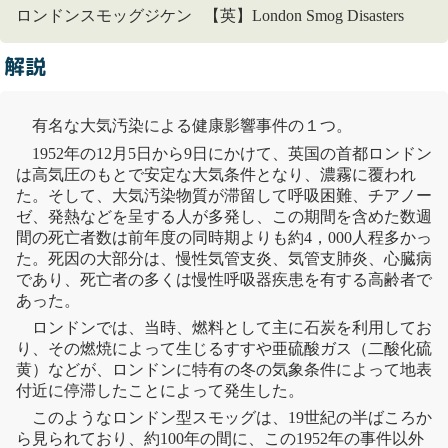
ロンドンスモッグジケン 【英】London Smog Disasters
解説
有名な
大気汚染
による健康影響事件の１つ。
1952年の12月5日から9日にかけて、英国の首都ロンドン
は高気圧のもとで安定な大気条件となり、濃霧に覆われ
た。そして、
大気汚染
物質
が滞留して呼吸困難、チアノー
ゼ、発熱などを呈する人が多発し、この期間を含めた数週
間の死亡者数は前年度の同時期よりも約4，000人程多かっ
た。死因の大部分は、
慢性気管支炎
、気管支肺炎、心臓病
であり、死亡者の多くは慢性呼吸器疾患を有する高齢者で
あった。
ロンドンでは、当時、燃料として主に石炭を利用してお
り、その燃焼によって生じるすすや亜硫酸ガス（
二酸化硫
黄
）などが、ロンドンに特有の冬の気象条件によって地表
付近に停滞したことによって発生した。
このようなロンドン型スモッグは、19世紀の半ばころか
ら見られており、約100年の間に、この1952年の事件以外