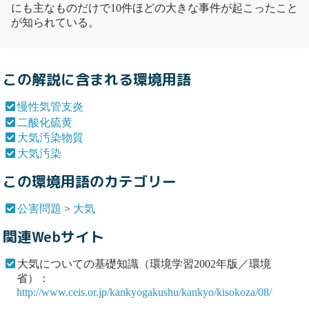
にも主なものだけで10件ほどの大きな事件が起こったこと
が知られている。
この解説に含まれる環境用語
慢性気管支炎
二酸化硫黄
大気汚染物質
大気汚染
この環境用語のカテゴリー
公害問題
>
大気
関連Webサイト
大気についての基礎知識（環境学習2002年版／環境
省）：
http://www.ceis.or.jp/kankyogakushu/kankyo/kisokoza/08/