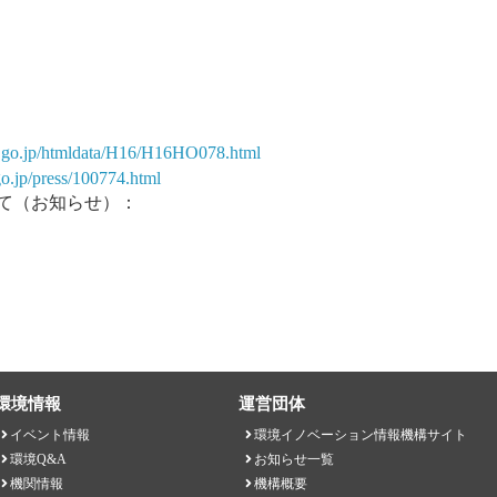
ov.go.jp/htmldata/H16/H16HO078.html
o.jp/press/100774.html
て（お知らせ）：
環境情報
運営団体
イベント情報
環境イノベーション情報機構サイト
環境Q&A
お知らせ一覧
機関情報
機構概要