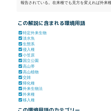
報告されている。在来種でも見方を変えれば
外来
この解説に含まれる環境用語
特定外来生物
淡水魚
生態系
侵入種
小笠原
国立公園
高山帯
高山植物
交雑
帰化種
外来生物法
外来種
移入種
この環境用語のカテゴリー