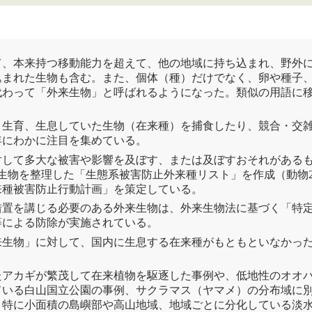
て、本来持つ移動能力を超えて、他の地域に持ち込まれ、野外
込まれた生物も含む。また、個体（種）だけでなく、卵や種子
代わって「外来生物」と呼ばれるようになった。類似の用語に
と生育、生息していた生物（在来種）を捕食したり、競合・
交
年にわかに注目を集めている。
対して多大な被害や影響を及ぼす、または及ぼすおそれがある
来生物を整理した「
生態系
被害防止
外来種
リスト」を作成（動物2
来種
被害防止行動計画」を策定している。
措置を講じる必要のある外来生物は、
外来生物法
に基づく「
特
等による防除が実施されている。
来生物」に対して、国内に生息する在来種がもともといなかっ
たアカギが繁茂して在来植物を駆逐した事例や、低地性のオオ
ている白山
国立公園
の事例、サクラマス（ヤマメ）の分布域に
、特に小面積の島嶼部や高山地域、地域ごとに分化している
淡