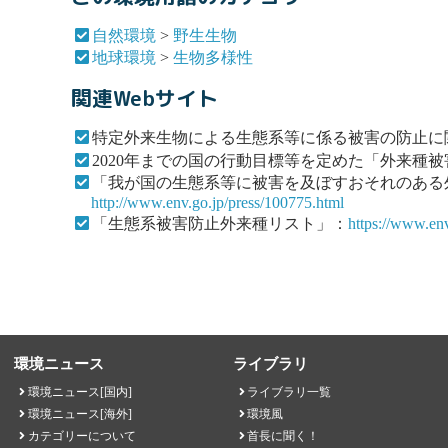
自然環境
>
野生生物
地球環境
>
生物多様性
関連Webサイト
特定外来生物による生態系等に係る被害の防止に
2020年までの国の行動目標等を定めた「外来種被
「我が国の生態系等に被害を及ぼすおそれのある
http://www.env.go.jp/press/100775.html
「生態系被害防止外来種リスト」：
https://www.env.
環境ニュース
ライブラリ
環境ニュース[国内]
ライブラリ一覧
環境ニュース[海外]
環境風
カテゴリーについて
首長に聞く！