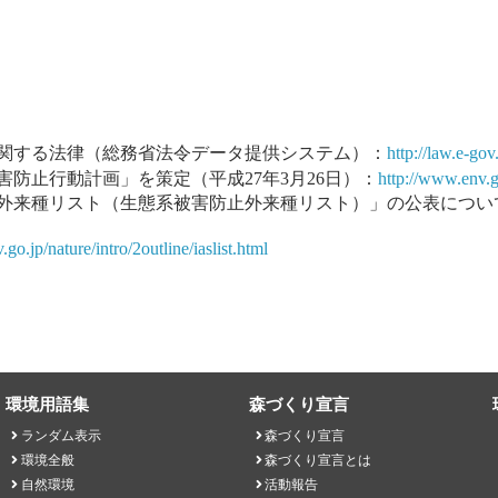
関する法律（総務省法令データ提供システム）：
http://law.e-g
害防止行動計画」を策定（平成27年3月26日）：
http://www.env.g
外来種リスト（生態系被害防止外来種リスト）」の公表につい
go.jp/nature/intro/2outline/iaslist.html
環境用語集
森づくり宣言
ランダム表示
森づくり宣言
環境全般
森づくり宣言とは
自然環境
活動報告