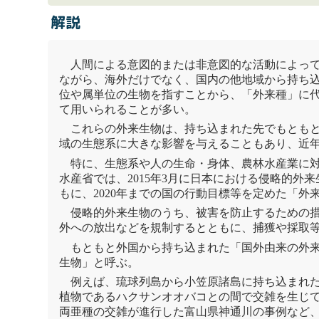
解説
人間による意図的または非意図的な活動によっ
ながら、海外だけでなく、国内の他地域から持ち
位や属単位の生物を指すことから、「
外来種
」に
て用いられることが多い。
これらの外来生物は、持ち込まれた先でもとも
域の
生態系
に大きな影響を与えることもあり、近
特に、
生態系
や人の生命・身体、農林水産業に
水産省では、2015年3月に日本における侵略的外
もに、2020年までの国の行動目標等を定めた「
外
侵略的外来生物のうち、被害を防止するための
外への放出などを規制するとともに、捕獲や採取
もともと外国から持ち込まれた「国外由来の外
生物」と呼ぶ。
例えば、琉球列島から
小笠原
諸島に持ち込まれ
植物
であるハクサンオオバコとの間で
交雑
を生じ
両亜種の
交雑
が進行した富山県神通川の事例など