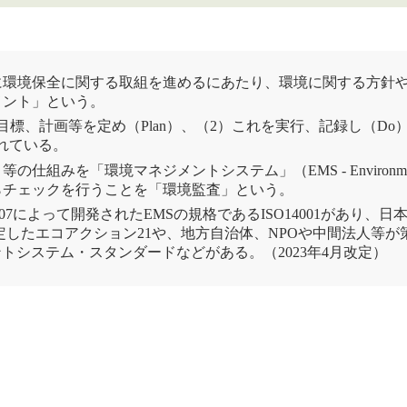
に環境保全に関する取組を進めるにあたり、環境に関する方針
メント」という。
、計画等を定め（Plan）、（2）これを実行、記録し（Do）
れている。
き等の仕組みを「
環境マネジメントシステム
」（EMS - Enviro
らチェックを行うことを「
環境監査
」という。
207によって開発されたEMSの規格である
ISO14001
があり、日本
定した
エコアクション21
や、地方自治体、NPOや中間法人等が
ントシステム
・スタンダードなどがある。（2023年4月改定）