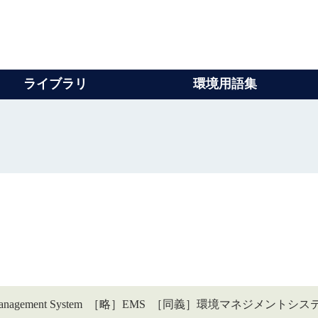
ライブラリ
環境用語集
anagement System ［略］EMS ［同義］環境マネジメントシス