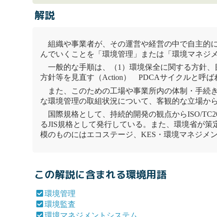
解説
組織や事業者が、その運営や経営の中で自主的
んでいくことを「
環境管理
」または「環境マネジ
一般的な手順は、（1）環境保全に関する方針、目標
方針等を見直す（Action）
PDCAサイクル
と呼ば
また、このための工場や事業所内の体制・手続
な
環境管理
の取組状況について、客観的な立場か
国際規格として、持続的開発の観点からISO/TC
るJIS規格として発行している。また、環境省が策
模のものにはエコステージ、KES・
環境マネジメ
この解説に含まれる環境用語
環境管理
環境監査
環境マネジメントシステム