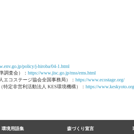
w.env.go.jp/policy/j-hiroba/04-1.html
標準調査会）：
https://www.jisc.go.jp/mss/ems.html
人エコステージ協会全国事務局）：
https://www.ecostage.org/
（特定非営利活動法人 KES環境機構）：
https://www.keskyoto.org
環境用語集
森づくり宣言