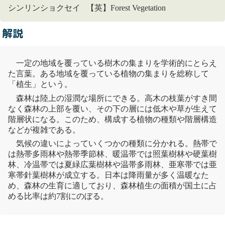
シンリンショクセイ 【英】Forest Vegetation
解説
一定の地域を覆っている樹木の集まりを学術的にとらえ
た言葉。ある地域を覆っている植物の集まりを総称して
「
植生
」という。
森林は陸上の湿潤な場所にできる。高木の枝葉がすき間
なく森林の上部を覆い、その下の層には低木や草が生えて
階層状になる。このため、構成する植物の種類や階層構造
などが複雑である。
気候の違いによっていくつかの種類に分かれる。
熱帯
で
は
熱帯
多雨林
や
熱帯
季節林、暖温帯では
照葉樹林
や硬葉樹
林、冷温帯では夏緑広葉樹林や温帯多雨林、亜寒帯では亜
寒帯針葉樹林が成立する。日本は降雨量が多く温暖なた
め、森林の生育に適しており、森林
植生
の面積が国土に占
める比率は約7割にのぼる。