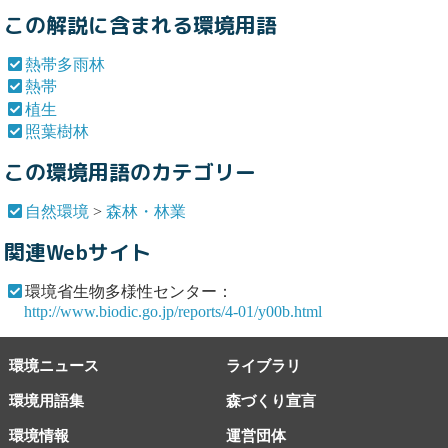
この解説に含まれる環境用語
熱帯多雨林
熱帯
植生
照葉樹林
この環境用語のカテゴリー
自然環境
>
森林・林業
関連Webサイト
環境省生物多様性センター：
http://www.biodic.go.jp/reports/4-01/y00b.html
環境ニュース
ライブラリ
環境用語集
森づくり宣言
環境情報
運営団体