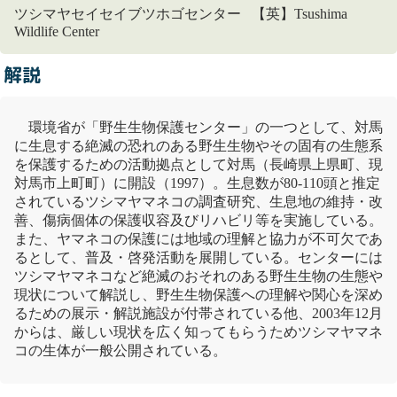
ツシマヤセイセイブツホゴセンター 【英】Tsushima
Wildlife Center
解説
環境省が「
野生生物保護センター
」の一つとして、対馬
に生息する絶滅の恐れのある野生生物やその固有の
生態系
を保護するための活動拠点として対馬（長崎県上県町、現
対馬市上町町）に開設（1997）。生息数が80-110頭と推定
されている
ツシマヤマネコ
の調査研究、生息地の維持・改
善、傷病個体の保護収容及びリハビリ等を実施している。
また、ヤマネコの保護には地域の理解と協力が不可欠であ
るとして、普及・啓発活動を展開している。センターには
ツシマヤマネコ
など絶滅のおそれのある野生生物の生態や
現状について解説し、野生生物保護への理解や関心を深め
るための展示・解説施設が付帯されている他、2003年12月
からは、厳しい現状を広く知ってもらうため
ツシマヤマネ
コ
の生体が一般公開されている。