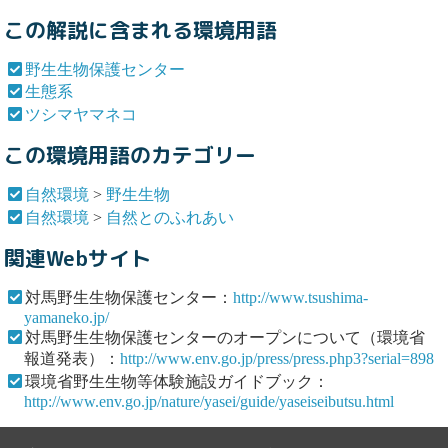
この解説に含まれる環境用語
野生生物保護センター
生態系
ツシマヤマネコ
この環境用語のカテゴリー
自然環境
>
野生生物
自然環境
>
自然とのふれあい
関連Webサイト
対馬野生生物保護センター：
http://www.tsushima-
yamaneko.jp/
対馬野生生物保護センターのオープンについて（環境省
報道発表）：
http://www.env.go.jp/press/press.php3?serial=898
環境省野生生物等体験施設ガイドブック：
http://www.env.go.jp/nature/yasei/guide/yaseiseibutsu.html