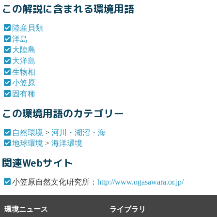
この解説に含まれる環境用語
陸産貝類
洋島
大陸島
大洋島
生物相
小笠原
固有種
この環境用語のカテゴリー
自然環境
>
河川・湖沼・海
地球環境
>
海洋環境
関連Webサイト
小笠原自然文化研究所：
http://www.ogasawara.or.jp/
環境ニュース
ライブラリ