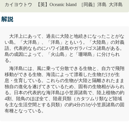
カイヨウトウ 【英】Oceanic Island ［同義］洋島 大洋島
解説
大洋上にあって、過去に大陸と地続きになったことがな
い島。「大
洋島
」、「
洋島
」ともいう。「
大陸島
」の対義
語。代表的なものにハワイ諸島やガラパゴス諸島がある。
島の成因によって、「火山島」と「珊瑚島」に分けられ
る。
海
洋島
には、風に乗って分散できる生物と、自力で飛翔
移動ができる生物、海流によって漂着した生物だけが生
息・生育している。これらの生物が大陸と隔離されたまま
独自の進化を遂げてきているため、固有の
生物相
がみられ
る。日本の代表的な海
洋島
は
小笠原
諸島で、陸上植物の約
4割、陸鳥のほぼ全て、
陸産貝類
（カタツムリ類など陸域
を主な生活空間とする貝類）の約4分の3が
小笠原
諸島の
固
有種
となっている。