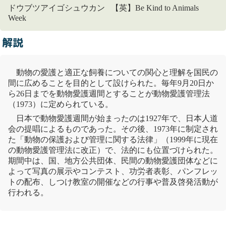
ドウブツアイゴシュウカン 【英】Be Kind to Animals
Week
解説
動物の愛護と適正な飼養についての関心と理解を国民の
間に広めることを目的として設けられた。毎年9月20日か
ら26日までを動物愛護週間とすることが
動物愛護管理法
（1973）に定められている。
日本で動物愛護週間が始まったのは1927年で、日本人道
会の提唱によるものであった。その後、1973年に制定され
た「動物の保護および管理に関する法律」（1999年に現在
の
動物愛護管理法
に改正）で、法的にも位置づけられた。
期間中は、国、地方公共団体、民間の動物愛護団体などに
よって写真の展示やコンテスト、功労者表彰、パンフレッ
トの配布、しつけ教室の開催などの行事や普及啓発活動が
行われる。