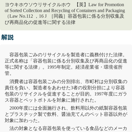
ヨウキホウソウリサイクルホウ 【英】Law for Promotion
of Sorted Collection and Recycling of Containers and Packaging
（Law No.112 ，16 J ［同義］容器包装に係る分別収集及
び再商品化の促進等に関する法律
解説
容器包装
ごみの
リサイクル
を製造者に義務付けた法律。
正式名称は「
容器包装
に係る
分別収集
及び再商品化の促進
等に関する法律
」。1995年制定。経済産業省・環境省所
管。
消費者は
容器包装
ごみの分別排出、市町村は
分別収集
の
責任を負い、製造者をあわせた3者の役割分担により
容器
包装
の
リサイクル
を促進することが目的。1997年度にガラ
ス容器と
ペット
ボトル
を対象に施行された。
2000年度には全面施行され、飲料用以外の紙製
容器包装
とプラスチック製で飲料、醤油充てんの
ペット
容器以外が
対象に加わった。
法の対象となる
容器包装
を使っている食品などのメーカ