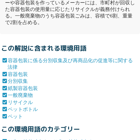
ーや
容器包装
を作っているメーカーには、市町村が回収し
た
容器包装
の使用量に応じた
リサイクル
が義務付けられ
る。
一般廃棄物
のうち
容器包装
ごみは、容積で6割、重量
で2割を占める。
この解説に含まれる環境用語
容器包装に係る分別収集及び再商品化の促進等に関する
法律
容器包装
分別収集
紙製容器包装
一般廃棄物
リサイクル
ペットボトル
ペット
この環境用語のカテゴリー