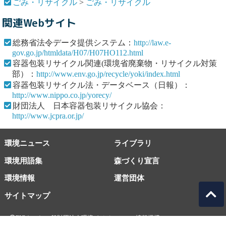
ごみ・リサイクル
>
ごみ・リサイクル
関連Webサイト
総務省法令データ提供システム：
http://law.e-
gov.go.jp/htmldata/H07/H07HO112.html
容器包装リサイクル関連(環境省廃棄物・リサイクル対策
部）：
http://www.env.go.jp/recycle/yoki/index.html
容器包装リサイクル法・データベース（日報）：
http://www.nippo.co.jp/yorecy/
財団法人 日本容器包装リサイクル協会：
http://www.jcpra.or.jp/
環境ニュース
ライブラリ
環境用語集
森づくり宣言
環境情報
運営団体
サイトマップ
EICネット 一般財団法人環境イノベーション情報機構