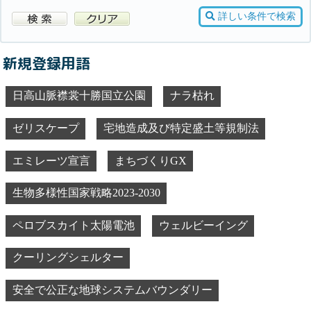
詳しい条件で検索
新規登録用語
日高山脈襟裳十勝国立公園
ナラ枯れ
ゼリスケープ
宅地造成及び特定盛土等規制法
エミレーツ宣言
まちづくりGX
生物多様性国家戦略2023-2030
ペロブスカイト太陽電池
ウェルビーイング
クーリングシェルター
安全で公正な地球システムバウンダリー