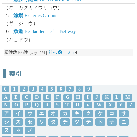
（ギョカクカノウリョウ）
15：
漁場
Fisheries Ground
（ギョジョウ）
16：
魚道
Fishladder ／ Fishway
（ギョドウ）
総件数166件 page 4/4 |
前へ
1
2
3
4
索引
0
1
2
3
4
5
6
7
8
9
A
B
C
D
E
F
G
H
I
J
K
L
M
N
O
P
Q
R
S
T
U
V
W
X
Y
Z
ア
イ
ウ
エ
オ
カ
キ
ク
ケ
コ
サ
シ
ス
セ
ソ
タ
チ
ツ
テ
ト
ナ
ニ
ヌ
ネ
ノ