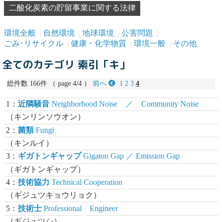
二酸化炭素の貯留事業に関する法律
環境全般
自然環境
地球環境
公害問題
ごみ･リサイクル
健康・化学物質
環境一般
その他
全てのカテゴリ 索引「キ」
総件数 166件 （ page 4/4 ）
前へ
1
2
3
4
1：
近隣騒音
Neighborhood Noise ／ Community Noise
（キンリンソウオン）
2：
菌類
Fungi
（キンルイ）
3：
ギガトンギャップ
Gigaton Gap ／ Emission Gap
（ギガトンギャップ）
4：
技術協力
Technical Cooperation
（ギジュツキョウリョク）
5：
技術士
Professional Engineer
（ギジュツシ）