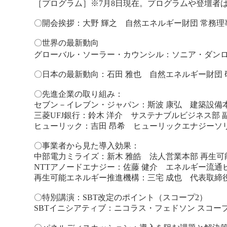
［プログラム］※7月8日現在。プログラムや登壇者
〇開会挨拶：大野 輝之 自然エネルギー財団 常務理
〇世界の最新動向
グローバル・ソーラー・カウンシル：ソニア・ダンロ
〇日本の最新動向：石田 雅也 自然エネルギー財団 
〇先進企業の取り組み：
セブン－イレブン・ジャパン：斯波 康弘 建築設備本
三菱UFJ銀行：鈴木 洋介 サステナブルビジネス部 
ヒューリック：吉田 昂希 ヒューリックエナジーソ
〇事業者から見た導入効果：
中部電力ミライズ：新木 雅皓 法人営業本部 再生可
NTTアノードエナジー：佐藤 健介 エネルギー流通
再生可能エネルギー推進機構：三宅 成也 代表取締
〇特別講演：SBT改定のポイント（スコープ2）
SBTイニシアティブ：ニコラス・フェドソン スコープ