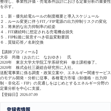
整理し、事業性評価・売電条件設計における定量分析の重要性
を示す。
１．新・優先給電ルールの制度概要と導入スケジュール
２．ルール変更に伴うFIT／FIP電源の出力抑制リスクの変化
３．将来的な出力抑制率の絵姿
４．FIT継続時に想定される売電機会損失
５．FIP転後に留意すべき収益変動要因
６．質疑応答／名刺交換
【講師プロフィール】
大谷 尚徹（おおたに なおゆき） 氏
2020年 東京大学大学院工学系研究科 修士課程修了。
2020年 株式会社三菱総合研究所に入社。
送配電事業に係る調査・政策立案や、エネルギー関連サービス
のモデル開発・分析に従事。各種電力市場（卸価格・出力抑
制・非化石・FIP）の見通しをはじめとするエネルギー分野の
定量分析を中心に支援。
【登録日】2026.07.09
登録者情報