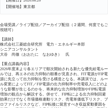
【開催日】2026.08.26
【開催地】東京都
会場受講／ライブ配信／アーカイブ配信（２週間、何度でもご
視聴可）
【講師】
株式会社三菱総合研究所 電力・エネルギー本部
シニアコンサルタント
大谷 尚徹（おおたに なおゆき） 氏
【重点講義内容】
2026年度末より各エリアで順次開始される新たな優先給電ルー
ルでは、再エネの出力抑制の順番が見直され、FIT電源がFIP電
源に先立って出力抑制を受ける構造となる。本講演では、ルー
ル変更によってFIT／FIP電源の出力抑制率や売電収入にどのよ
うな影響が生じるのかを、将来的な出力抑制増加やFIP転電源
増加の観点から解説する。併せて、FIP転による出力抑制回避
効果だけでなく市場価格連動リスク、売電単価低下リスク、プ
ロファイルリスクなど、FIP転後に留意すべき収益変動要因を