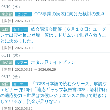
06/10（水）
CCS事業の実装に向けた検討の要点
東京都
セミナー
【開催】2026.06.10
総会講演会開催（６月１０日）ユーグ
全国
セミナー
レナ出雲社長ご登壇 僕はミドリムシで世界を救うこ
とに決めました。
【開催】2026.06.10
06/11（木）
ホタル見ナイトプラン
山梨県
ツアー
【開催】2026.06.11 ～ 2026.06.29
06/12（金）
「IGES日本語で読むシリーズ」解説ウ
全国
セミナー
ェビナー 第10回「適応ギャップ報告書2025：燃料切れ
の適応努力－世界は気候レジリエンスに向けて動き出
しているが、資金が足りない」
【開催】2026.06.12