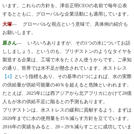
います。これらの方針を、津谷正明CEOの名前で毎年公表
するとともに、グローバルな企業活動にも適用しています。
大塚
― グローバルな視点という意味で、具体例の紹介も
お願いします。
原さん
― いろいろありますが、その1つの水についてお話
ししましょう。というのも、ブリヂストンのようなタイヤを
製造する企業は、工場で水をたくさん使うからです。ご承知
の通り、世界では水不足が懸念されています。水ストレス
【4】
という指標もあり、その基準の1つによれば、水の実際
の供給量が供給可能量の40％を超えると危険といわれます。
たとえば、2025年には西アジアから北アフリカにかけて28億
人もが水の供給不足に陥るとの予測もあります。
ブリヂストンは、水ストレスの緩和に貢献するよう、まずは
2020年までに水の使用量を35％減らす方針を立てています。
2016年の実績をみると、28～29％減らすことに成功していま