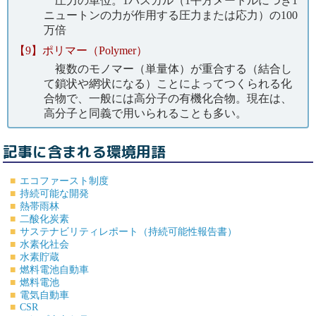
圧力の単位。1パスカル（1平方メートルにつき1
ニュートンの力が作用する圧力または応力）の100
万倍
【9】ポリマー（Polymer）
複数のモノマー（単量体）が重合する（結合し
て鎖状や網状になる）ことによってつくられる化
合物で、一般には高分子の有機化合物。現在は、
高分子と同義で用いられることも多い。
記事に含まれる環境用語
エコファースト制度
持続可能な開発
熱帯雨林
二酸化炭素
サステナビリティレポート（持続可能性報告書）
水素化社会
水素貯蔵
燃料電池自動車
燃料電池
電気自動車
CSR