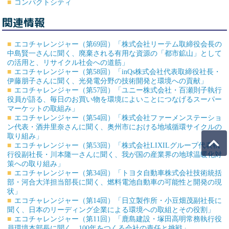
コンパクトシティ
関連情報
エコチャレンジャー（第69回）「株式会社リーテム取締役会長の
中島賢一さんに聞く、廃棄される有用な資源の「都市鉱山」として
の活用と、リサイクル社会への道筋」
エコチャレンジャー（第58回）「inQs株式会社代表取締役社長・
伊藤朋子さんに聞く、光発電分野の技術開発と環境への貢献」
エコチャレンジャー（第57回）「ユニー株式会社・百瀬則子執行
役員が語る、毎日のお買い物を環境によいことにつなげるスーパー
マーケットの取組み」
エコチャレンジャー（第54回）「株式会社ファーメンステーショ
ン代表・酒井里奈さんに聞く、奥州市における地域循環サイクルの
取り組み」
エコチャレンジャー（第53回）「株式会社LIXILグループ代表執
行役副社長・川本隆一さんに聞く、我が国の産業界の地球温暖化対
策への取り組み」
エコチャレンジャー（第34回）「トヨタ自動車株式会社技術統括
部・河合大洋担当部長に聞く、燃料電池自動車の可能性と開発の現
状」
エコチャレンジャー（第14回）「日立製作所・小豆畑茂副社長に
聞く、日本のリーディング企業による環境への取組とその役割」
エコチャレンジャー（第11回）「鹿島建設・塚田高明常務執行役
員環境本部長に聞く、100年をつくる会社の責任と挑戦」