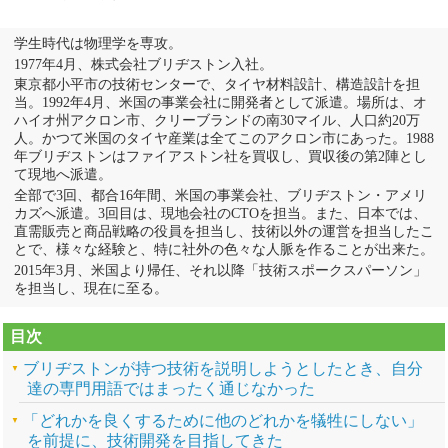
学生時代は物理学を専攻。
1977年4月、株式会社ブリヂストン入社。
東京都小平市の技術センターで、タイヤ材料設計、構造設計を担
当。1992年4月、米国の事業会社に開発者として派遣。場所は、オ
ハイオ州アクロン市、クリーブランドの南30マイル、人口約20万
人。かつて米国のタイヤ産業は全てこのアクロン市にあった。1988
年ブリヂストンはファイアストン社を買収し、買収後の第2陣とし
て現地へ派遣。
全部で3回、都合16年間、米国の事業会社、ブリヂストン・アメリ
カズへ派遣。3回目は、現地会社のCTOを担当。また、日本では、
直需販売と商品戦略の役員を担当し、技術以外の運営を担当したこ
とで、様々な経験と、特に社外の色々な人脈を作ることが出来た。
2015年3月、米国より帰任、それ以降「技術スポークスパーソン」
を担当し、現在に至る。
目次
ブリヂストンが持つ技術を説明しようとしたとき、自分
達の専門用語ではまったく通じなかった
「どれかを良くするために他のどれかを犠牲にしない」
を前提に、技術開発を目指してきた