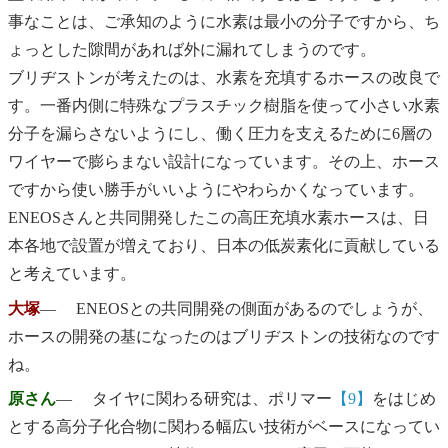
事なことは、ご承知のように水素は最小の分子ですから、ち
ょっとした隙間があれば外に漏れてしまうのです。
ブリヂストンが考えたのは、水素を充填するホースの改良で
す。一番内側に特殊なプラスチック樹脂を使って小さい水素
分子を漏らさないようにし、働く圧力を支えるために6層の
ワイヤーで膨らまない設計になっています。その上、ホース
ですから使い勝手がいいようにやわらかくなっています。
ENEOSさんと共同開発したこの高圧充填水素ホースは、日
本各地で設置が増えており、日本の低炭素化に貢献している
と考えています。
大塚
― ENEOSとの共同開発の側面があるのでしょうが、
ホースの開発の基になったのはブリヂストンの技術なのです
ね。
原さん
― タイヤに関わる研究は、ポリマー
【9】
をはじめ
とする高分子化合物に関わる幅広い技術がベースになってい