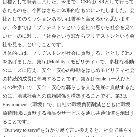
目標として発表しました。今まで、CSRはCSRとして行って
きたものを、今回はさらに体系的なものにいたしました。会
社としてのミッションあるいは哲学と言えるかと思います
が、今までは「ブリヂストンという会社の窓から社会を見て
いた」のに対し、「社会という窓からブリヂストンという会
社を見る」ということです。
具体的には、ブリヂストンが社会に貢献することとして3つ
をあげました。第1はMobility（モビリティ）で、多様な移動
のニーズに応え、安全・安心の移動をはじめモビリティ社会
の持続的成長に寄与することです。第2はPeople（一人ひと
りの生活）で、安全・安心な暮らしを支え発展に貢献するた
めに、地域社会との信頼関係を構築することです。第3は
Environment（環境）で、自社の環境負荷削減とともに環境
負荷削減に貢献する商品やサービスを通じ共通価値を創出す
ることです。
“Our way to serve”を分かり易く言い換えると、社会で暮らす