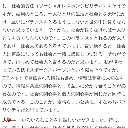
し、社会的責任（ソーシャルレスポンシビリティ）もそうで
すが、結局のところ、一人ひとりの生活と社会とを天秤にか
け、互いにバランスをとるようにしないと世の中は良くなら
ないと思っています。ですから、社会が良くなければ一人ひ
とりも良くならないのです。このバランスをとれるのが大人
であり、社会人であると考えています。言い換えると、社会
人は何歳になっても社会と一緒に成長しつづける、それがで
きて、はじめて社会人と言えるのだと思います。 私が携わ
っている技術スポークスパーソンという職もそうですが、
EICネットで発信される情報も含め、情報は非常に大切なも
ので、情報を共通の関心事として互いに分かり合うことが必
要なのです。社会の関心事と個人の関心事が同じだと同時に
成長できる、このことが、素晴らしい公共性、すなわちパブ
リシティだと思っています。
大塚
― いろいろなことをお話しいただきました。特に、
ブリヂストンが会社から社会を見るのではなく社会から会社