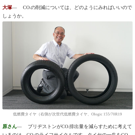
大塚
― CO
の削減については、どのようにみればいいので
2
しょうか。
低燃費タイヤ（右側が次世代低燃費タイヤ、Ologic 155/70R19
原さん
― ブリヂストンがCO
排出量を減らすために考えて
2
いるのは、CO
のライフサイクルです。タイヤの一生をCO