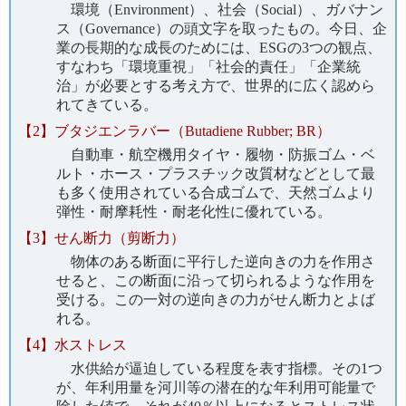
環境（Environment）、社会（Social）、ガバナン
ス（Governance）の頭文字を取ったもの。今日、企
業の長期的な成長のためには、ESGの3つの観点、
すなわち「環境重視」「社会的責任」「企業統
治」が必要とする考え方で、世界的に広く認めら
れてきている。
【2】ブタジエンラバー（Butadiene Rubber; BR）
自動車・航空機用タイヤ・履物・防振ゴム・ベ
ルト・ホース・プラスチック改質材などとして最
も多く使用されている合成ゴムで、天然ゴムより
弾性・耐摩耗性・耐老化性に優れている。
【3】せん断力（剪断力）
物体のある断面に平行した逆向きの力を作用さ
せると、この断面に沿って切られるような作用を
受ける。この一対の逆向きの力がせん断力とよば
れる。
【4】水ストレス
水供給が逼迫している程度を表す指標。その1つ
が、年利用量を河川等の潜在的な年利用可能量で