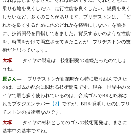
ければはじまりません。それは絶対ですね。それとともに、
乗り心地を良くしたい、走行性能を良くしたい、燃費を良く
したいなど、多くのことがあります。ブリヂストンは、「ど
れかを良くするために他のどれかを犠牲にしない」を前提
に、技術開発を目指してきました。背反するかのような性能
を、時間をかけて両立させてきたことが、ブリヂストンの技
術だと思っています。
大塚
― タイヤの製造は、技術開発の連続だったのでしょ
うね。
原さん
― ブリヂストンが創業時から特に取り組んできた
のは、ゴムの配合に関わる技術開発です。現在、世界中のタ
イヤで最も多く使われているのは、合成ゴムでBRと略称さ
れるブタジエンラバー
【2】
ですが、BRを発明したのはブリ
ヂストンの技術者なのです。
大塚
― タイヤの材料としてのゴムの技術開発は、まさに
基本中の基本ですね。