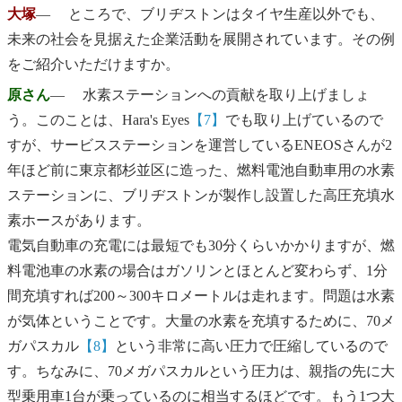
大塚
― ところで、ブリヂストンはタイヤ生産以外でも、
未来の社会を見据えた企業活動を展開されています。その例
をご紹介いただけますか。
原さん
― 水素ステーションへの貢献を取り上げましょ
う。このことは、Hara's Eyes
【7】
でも取り上げているので
すが、サービスステーションを運営しているENEOSさんが2
年ほど前に東京都杉並区に造った、燃料電池自動車用の水素
ステーションに、ブリヂストンが製作し設置した高圧充填水
素ホースがあります。
電気自動車の充電には最短でも30分くらいかかりますが、燃
料電池車の水素の場合はガソリンとほとんど変わらず、1分
間充填すれば200～300キロメートルは走れます。問題は水素
が気体ということです。大量の水素を充填するために、70メ
ガパスカル
【8】
という非常に高い圧力で圧縮しているので
す。ちなみに、70メガパスカルという圧力は、親指の先に大
型乗用車1台が乗っているのに相当するほどです。もう1つ大