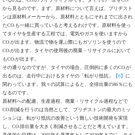
2
2
から見るのです。まず、原材料について言えば、ブリヂスト
ンは原材料メーカーから、原材料とともにそれまでに出され
たCO
も一緒に買っていると考えるわけです。原材料を使っ
2
てタイヤを生産する工程では、電気やガスを使いますから
CO
が出ます。物流で物を運ぶ際にもガソリンを使うので
2
CO
が出ます。タイヤの使用後の廃棄・リサイクルにおいて
2
もCO
が出ます。
2
その通りなのですが、タイヤの場合、圧倒的に多くのCO
が
2
出るのは、走行中におけるタイヤの「転がり抵抗」
【6】
に
関わっています。我々の試算によると、全排出量の86％にも
なるのです。
原材料への配慮、生産過程、廃棄・リサイクル過程などで
CO
削減を行うのは当然として、ブリヂストンの最大のミッ
2
ションは、転がり抵抗の改善という難しい技術開発を実現
し、CO
排出量を大きく削減させることだと考えています。
2
具体的な目標は、2005年を基準年として2020年までに、タイ