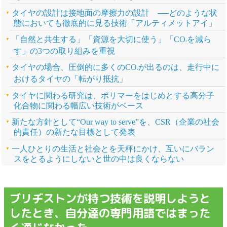
タイヤの設計は接地面の摩擦力の設計 ──どのような状
態においても徹底的に見る技術「アルティメットアイ」
「自然と共生する」「資源を大切に使う」「CO
を減ら
2
す」の3つの取り組みを重視
タイヤの場合、圧倒的に多くのCO
が出るのは、走行中に
2
おけるタイヤの「転がり抵抗」
タイヤに関わる研究は、ポリマーをはじめとする高分子
化合物に関わる幅広い技術がベース
新たな方針として“Our way to serve”を、CSR（企業の社会
的責任）の新たな目標として発表
一人ひとりの生活と社会とを天秤にかけ、互いにバラン
スをとるようにしないと世の中は良くならない
ブリヂストンが持つ技術を説明しようと
したとき、自分達の専門用語ではまった