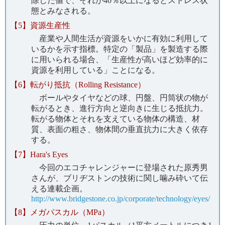
除した値で、それが40％以上になるとストレス状
態とみなされる。
【5】資源生産性
産業や人間生活が資源をいかに有効に利用して
いるかを示す指標。特定の「製品」を製造する際
に用いられる場合、「生産性が高いほど効率的に
資源を利用している」ことになる。
【6】転がり抵抗（Rolling Resistance）
ボールやタイヤなどの球、円盤、円筒状の物が
転がるとき、進行方向と逆向きに生じる抵抗力。
転がる物体とそれを支えている物体の構造、材
質、表面の粗さ、物体間の垂直抗力に大きく依存
する。
【7】Hara's Eyes
今回のエコチャレンジャーに登場された原秀男
さんが、ブリヂストンの技術に関し噛み砕いて伝
える連載企画。
http://www.bridgestone.co.jp/corporate/technology/eyes/
【8】メガパスカル（MPa）