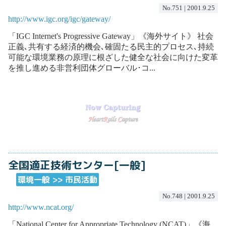
No.751 | 2001.9.25
http://www.igc.org/igc/gateway/
「IGC Internet's Progressive Gateway」《海外サイト》 社会
正義､共有する経済的機会､確固たる民主的プロセス､持続
可能な環境業務の原理に根ざした健全な社会に向けた変革
を推し進める非営利団体グローバル･コ...
全国適正技術センター[一般]
環境一般 >> 市民活動
No.748 | 2001.9.25
http://www.ncat.org/
「National Center for Appropriate Technology (NCAT)」《海