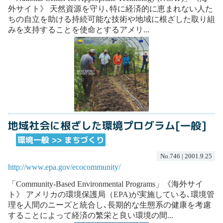
外サイト》 天然資源を守り､特に経済的に恵まれない人た
ちの自立を助ける持続可能な技術や地域に根ざした取り組
みを支持することを使命とするアメリ...
地域社会に根ざした環境プログラム[一般]
環境一般 >> まちづくり
No.746 | 2001.9.25
http://www.epa.gov/ecocommunity/
「Community-Based Environmental Programs」《海外サイ
ト》 アメリカの環境保護局（EPA)が実施している､環境管
理を人間のニーズと統合し､長期的な生態系の健康を考慮
することによって経済の繁栄と良い環境の間...