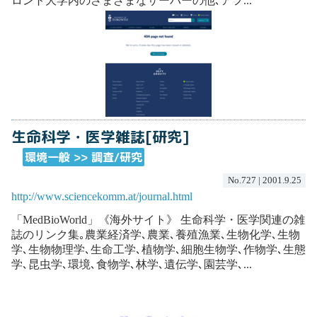
ロント大学内のさまざまなサーバーの他､アフ...
生命科学・医学雑誌[研究]
環境一般 >> 調査/研究
No.727 | 2001.9.25
http://www.sciencekomm.at/journal.html
「MedBioWorld」《海外サイト》 生命科学・医学関連の雑
誌のリンク集｡農業経済学､農業､養殖漁業､生物化学､生物
学､生物物理学､生命工学､植物学､細胞生物学､作物学､生態
学､昆虫学､環境､食物学､林学､遺伝学､園芸学､...