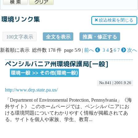
環境リンク集
絞込検索を閉じる
100文字表示
全文を表示
推薦・修正する
新着順に表示 総件数 178 件 page 5/9 |
前へ
3
4
5
6
7
次へ
ペンシルバニア州環境保護局[一般]
環境一般 >> その他(環境一般)
No.841 | 2001.9.26
http://www.dep.state.pa.us/
「Department of Environmental Protection, Pennsylvania」《海
外サイト》 このホームページでは、ペンシルバニアにお
ける環境問題についてわかりやすく情報が掲載されてあ
る。サイトを個人や家族、学生、教育...