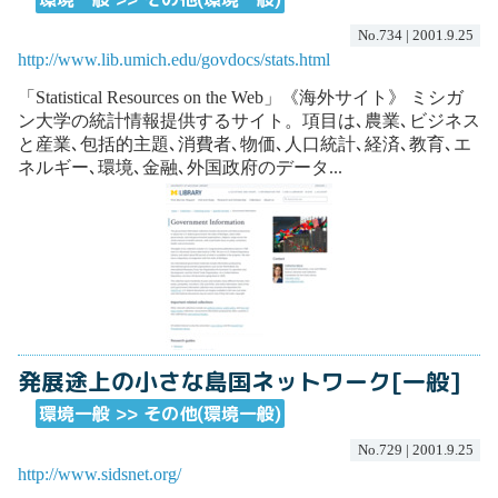
No.734 | 2001.9.25
http://www.lib.umich.edu/govdocs/stats.html
「Statistical Resources on the Web」《海外サイト》 ミシガ
ン大学の統計情報提供するサイト。項目は､農業､ビジネス
と産業､包括的主題､消費者､物価､人口統計､経済､教育､エ
ネルギー､環境､金融､外国政府のデータ...
発展途上の小さな島国ネットワーク[一般]
環境一般 >> その他(環境一般)
No.729 | 2001.9.25
http://www.sidsnet.org/