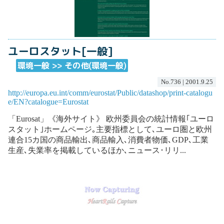
ユーロスタット[一般]
環境一般 >> その他(環境一般)
No.736 | 2001.9.25
http://europa.eu.int/comm/eurostat/Public/datashop/print-catalogu
e/EN?catalogue=Eurostat
「Eurosat」《海外サイト》 欧州委員会の統計情報｢ユーロ
スタット｣ホームページ｡主要指標として､ユーロ圏と欧州
連合15カ国の商品輸出､商品輸入､消費者物価､GDP､工業
生産､失業率を掲載しているほか､ニュース･リリ...