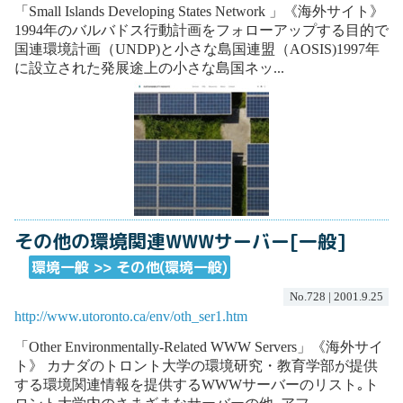
「Small Islands Developing States Network 」《海外サイト》
1994年のバルバドス行動計画をフォローアップする目的で
国連環境計画（UNDP)と小さな島国連盟（AOSIS)1997年
に設立された発展途上の小さな島国ネッ...
その他の環境関連WWWサーバー[一般]
環境一般 >> その他(環境一般)
No.728 | 2001.9.25
http://www.utoronto.ca/env/oth_ser1.htm
「Other Environmentally-Related WWW Servers」《海外サイ
ト》 カナダのトロント大学の環境研究・教育学部が提供
する環境関連情報を提供するWWWサーバーのリスト｡ト