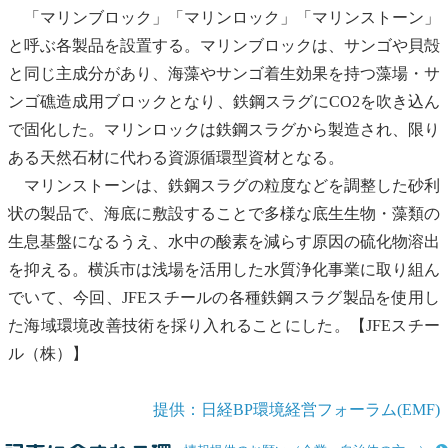
「マリンブロック」「マリンロック」「マリンストーン」
と呼ぶ各製品を設置する。マリンブロックは、サンゴや貝殻
と同じ主成分があり、海藻やサンゴ着生効果を持つ
藻場
・
サ
ンゴ礁
造成用ブロックとなり、鉄鋼スラグにCO2を吹き込ん
で固化した。マリンロックは鉄鋼スラグから製造され、限り
ある天然石材に代わる資源循環型資材となる。
マリンストーンは、鉄鋼スラグの粒度などを調整した砂利
状の製品で、海底に敷設することで多様な
底生生物
・
藻類
の
生息基盤になるうえ、水中の酸素を減らす原因の硫化物溶出
を抑える。横浜市は浅場を活用した水質浄化事業に取り組ん
でいて、今回、JFEスチールの各種鉄鋼スラグ製品を使用し
た海域環境改善技術を採り入れることにした。【JFEスチー
ル（株）】
提供：日経BP環境経営フォーラム(EMF)