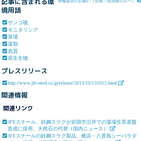
記事に含まれる環
情報提供のお願い（企業・自治体の方へ）
境用語
サンゴ礁
モニタリング
藻場
藻類
底質
底生生物
プレスリリース
http://www.jfe-steel.co.jp/release/2013/10/131015.html
関連情報
関連リンク
JFEスチール、鉄鋼スラグが岩国市沿岸での藻場生育基盤
造成に採用、天然石の代替（国内ニュース）
JFEスチールの鉄鋼スラグ製品、横浜・八景島シーパラダ