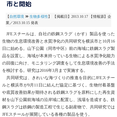
市と開始
【
自然環境
生物多様性
】 【掲載日】2013.10.17 【情報源】企
業／2013.10.15 発表
JFEスチールは、自社の鉄鋼スラグ（かす）製品を使った
生物の生息環境改善と水質浄化の共同研究を横浜市と10月16
日に始める。山下公園（同市中区）前の海域に鉄鋼スラグ製
品を設置し、海域が本来持っている生物による水質浄化能力
の回復に向け、
モニタリング
調査をして生息環境改善の手法
を検討する。研究は2016年3月まで実施する。
共同研究は、きれいな海づくりの推進を目的にJFEスチー
ルと横浜市が9月11日に結んだ協定に基づく。生物付着基盤
や
底質
改善効果が期待される鉄鋼スラグを原料にした再生資
材を山下公園前海域の沿岸域に配置し、浅場を造成する。鉄
鋼スラグは鉄鋼の製造工程で生じる副産物で、共同研究では
JFEスチールが展開している各種の製品を使う。