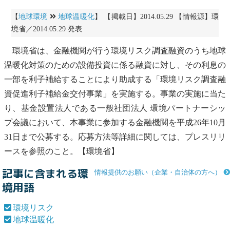
【
地球環境
地球温暖化
】 【掲載日】2014.05.29 【情報源】環
境省／2014.05.29 発表
環境省は、金融機関が行う
環境リスク
調査融資のうち
地球
温暖化
対策のための設備投資に係る融資に対し、その利息の
一部を利子補給することにより助成する「
環境リスク
調査融
資促進利子補給金交付事業」を実施する。事業の実施に当た
り、基金設置法人である一般社団法人 環境パートナーシッ
プ会議において、本事業に参加する金融機関を平成26年10月
31日まで公募する。応募方法等詳細に関しては、プレスリリ
ースを参照のこと。【環境省】
記事に含まれる環
情報提供のお願い（企業・自治体の方へ）
境用語
環境リスク
地球温暖化