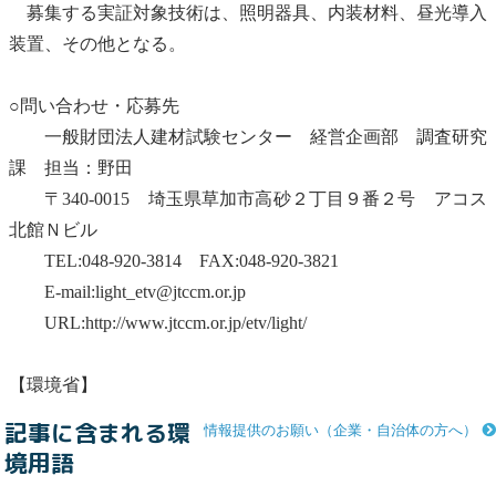
募集する実証対象技術は、照明器具、内装材料、昼光導入
装置、その他となる。
○問い合わせ・応募先
一般財団法人建材試験センター 経営企画部 調査研究
課 担当：野田
〒340-0015 埼玉県草加市高砂２丁目９番２号 アコス
北館Ｎビル
TEL:048-920-3814 FAX:048-920-3821
E-mail:light_etv@jtccm.or.jp
URL:http://www.jtccm.or.jp/etv/light/
【環境省】
記事に含まれる環
情報提供のお願い（企業・自治体の方へ）
境用語