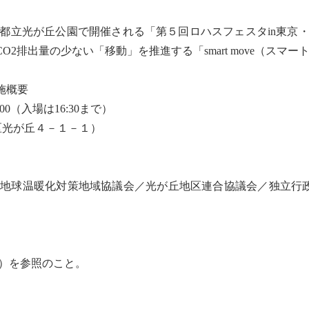
に都立光が丘公園で開催される「第５回ロハスフェスタin東京
O2排出量の少ない「移動」を推進する「smart move（ス
施概要
00（入場は16:30まで）
区光が丘４－１－１）
区
地球温暖化
対策地域協議会／光が丘地区連合協議会／独立行政
.jp/）を参照のこと。