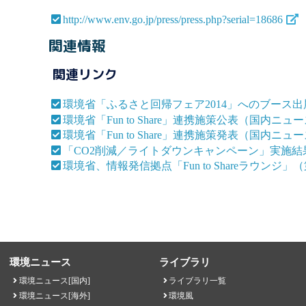
http://www.env.go.jp/press/press.php?serial=18686
関連情報
関連リンク
環境省「ふるさと回帰フェア2014」へのブース
環境省「Fun to Share」連携施策公表（国内ニュ
環境省「Fun to Share」連携施策発表（国内ニュ
「CO2削減／ライトダウンキャンペーン」実施
環境省、情報発信拠点「Fun to Shareラウン
環境ニュース
ライブラリ
環境ニュース[国内]
ライブラリ一覧
環境ニュース[海外]
環境風