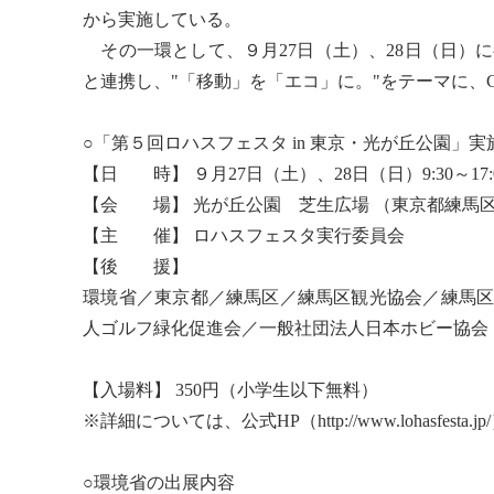
から実施している。
その一環として、９月27日（土）、28日（日）
と連携し、"「移動」を「エコ」に。"をテーマに、C
○「第５回ロハスフェスタ in 東京・光が丘公園」実
【日 時】 ９月27日（土）、28日（日）9:30～17:
【会 場】 光が丘公園 芝生広場 （東京都練馬
【主 催】 ロハスフェスタ実行委員会
【後 援】
環境省／東京都／練馬区／練馬区観光協会／練馬
人ゴルフ緑化促進会／一般社団法人日本ホビー協会
【入場料】 350円（小学生以下無料）
※詳細については、公式HP（http://www.lohasfesta
○環境省の出展内容