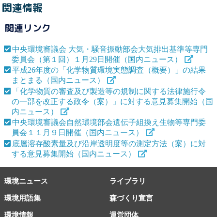
関連情報
関連リンク
中央環境審議会 大気・騒音振動部会大気排出基準等専門
委員会（第１回）１月29日開催（国内ニュース）
平成26年度の「化学物質環境実態調査（概要）」の結果
まとまる（国内ニュース）
「化学物質の審査及び製造等の規制に関する法律施行令
の一部を改正する政令（案）」に対する意見募集開始（国
内ニュース）
中央環境審議会自然環境部会遺伝子組換え生物等専門委
員会１１月９日開催（国内ニュース）
底層溶存酸素量及び沿岸透明度等の測定方法（案）に対
する意見募集開始（国内ニュース）
環境ニュース
ライブラリ
環境用語集
森づくり宣言
環境情報
運営団体