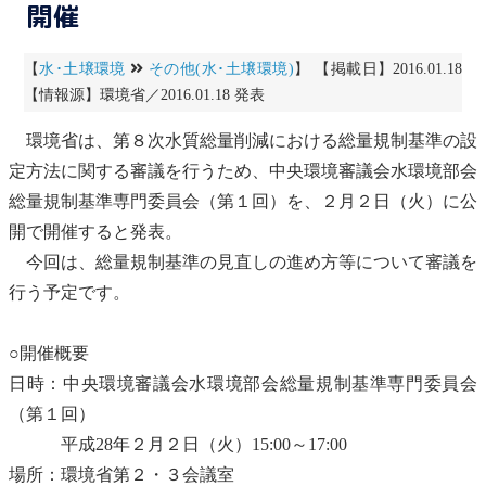
開催
【
水･土壌環境
その他(水･土壌環境)
】 【掲載日】2016.01.18
【情報源】環境省／2016.01.18 発表
環境省は、第８次水質総量削減における
総量規制
基準の設
定方法に関する審議を行うため、
中央環境審議会
水環境部会
総量規制
基準専門委員会（第１回）を、２月２日（火）に公
開で開催すると発表。
今回は、
総量規制
基準の見直しの進め方等について審議を
行う予定です。
○開催概要
日時：
中央環境審議会
水環境部会
総量規制
基準専門委員会
（第１回）
平成28年２月２日（火）15:00～17:00
場所：環境省第２・３会議室