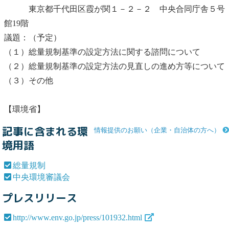
東京都千代田区霞が関１－２－２ 中央合同庁舎５号
館19階
議題：（予定）
（１）
総量規制
基準の設定方法に関する諮問について
（２）
総量規制
基準の設定方法の見直しの進め方等について
（３）その他
【環境省】
記事に含まれる環
情報提供のお願い（企業・自治体の方へ）
境用語
総量規制
中央環境審議会
プレスリリース
http://www.env.go.jp/press/101932.html