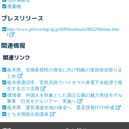
廃棄物
プレスリリース
http://www.pref.tochigi.lg.jp/h09/houdou/h280229demae.htm
l
関連情報
関連リンク
栃木県、生物多様性の保全に向け戦略の進捗状況取りま
とめ
栃木県鹿沼市、官民共同でバイオマス発電下水処理で発
生するガス活用
環境省、外国人を対象とした国立公園の魅力発信モデル
事業「日光モデルツアー」実施へ
栃木県 渡良瀬遊水地の保全へ 普及啓発DVD作成
とちぎ県政出前講座