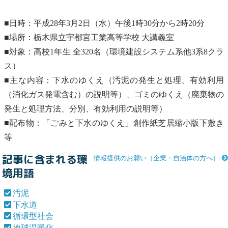
■日時：平成28年3月2日（水）午後1時30分から2時20分
■場所：栃木県立宇都宮工業高等学校 大講義室
■対象：高校1年生 全320名（環境建設システム系他3系8クラ
ス）
■主な内容：下水のゆくえ（
汚泥
の発生と処理、有効利用
（消化ガス発電含む）の説明等）、ゴミのゆくえ（
廃棄物
の
発生と処理方法、分別、有効利用の説明等）
■配布物：「ごみと下水のゆくえ」創作紙芝居縮小版下敷き
等
記事に含まれる環
情報提供のお願い（企業・自治体の方へ）
境用語
汚泥
下水道
循環型社会
地球温暖化