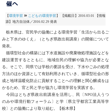
催へ
【
環境学習
こどもの環境学習
】 【掲載日】2016.03.01 【情報
源】地方自治体／2016.02.29 発表
栃木県は、官民学の協働による環境学習「生活から出るご
みと下水のゆくえ」（とちぎ県政出前講座）の開催について
発表。
循環型社会
の構築には
下水道
施設や
廃棄物
処理施設などを
建設運営するとともに、地域住民の理解や協力が必要とな
る。そこで、同県では学校の要請を受け、下水やごみの処理
方法のほか資源として有効利用されていき、
循環型社会
の形
成と
地球温暖化
防止に貢献することへの理解と関心醸成をは
かるため、官と民と学が協力し環境学習を実践する。
今回はとちぎ県政出前講座を活用し、民〔NPO法人うつ
のみや環境行動フォーラム〕と学〔県立宇都宮工業高等学
校〕との協働により取り組む。【栃木県】