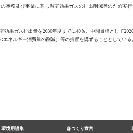
の事務及び事業に関し
温室効果ガス
の排出削減等のため実行
室効果ガス
排出量を2030年度までに40％、中間目標として20
のエネルギー消費量の削減）等の措置を講ずることとしている
環境用語集
森づくり宣言