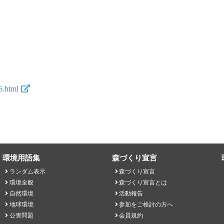
6.html
環境用語集
森づくり宣言
ランダム表示
森づくり宣言
環境全般
森づくり宣言とは
自然環境
活動報告
地球環境
参加をご検討の方へ
公害問題
会員規約