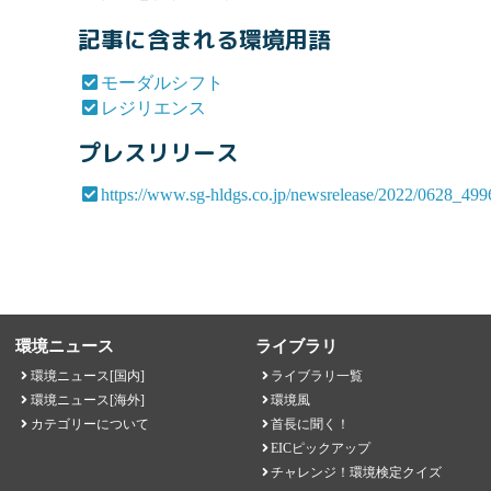
記事に含まれる環境用語
モーダルシフト
レジリエンス
プレスリリース
https://www.sg-hldgs.co.jp/newsrelease/2022/0628_499
環境ニュース
ライブラリ
環境ニュース[国内]
ライブラリ一覧
環境ニュース[海外]
環境風
カテゴリーについて
首長に聞く！
EICピックアップ
チャレンジ！環境検定クイズ