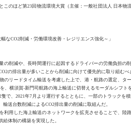
このほど第23回物流環境大賞（主催：一般社団法人 日本物
幅なCO2削減・労働環境改善・
レジリエンス
強化～」
量の削減や、長時間運行に起因するドライバーの労働負担の
CO2の排出量が多いことから削減に向けて優先的に取り組むべ
物のリードタイム輸送を考慮した上で、港・航路の選定、ター
を、横須賀-新門司航路の海上輸送に切替える
モーダルシフト
隻で、2021年7月より運行するとともに、一部のトラックを積
、輸送台数削減によるCO2排出量の削減に取組んだ。
を利用した海上輸送のネットワークを拡充させることで、陸路
供給体制の構築を実現した。