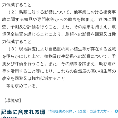
力低減すること
（２）
鳥類
に対する影響について、他事業における衝突事
故に関する知見や専門家等からの助言を踏まえ、適切に調
査、予測及び評価を行うこと。また、その結果を踏まえ、環
境保全措置を講じることにより、
鳥類
への影響を回避又は極
力低減すること
（３）現地調査により自然度の高い
植生
等が存在する区域
を明らかにした上で、植物及び
生態系
への影響について、予
測及び評価を行うこと。また、その結果を踏まえ、既存道路
等を活用すること等により、これらの自然度の高い
植生
等の
改変を回避又は極力低減すること
等を求めている。
【環境省】
記事に含まれる環
情報提供のお願い（企業・自治体の方へ）