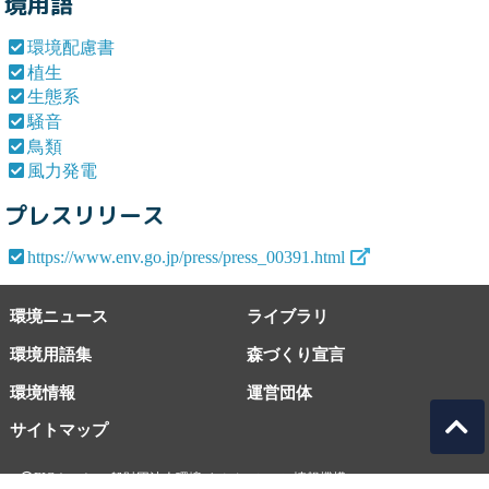
境用語
環境配慮書
植生
生態系
騒音
鳥類
風力発電
プレスリリース
https://www.env.go.jp/press/press_00391.html
環境ニュース
ライブラリ
環境用語集
森づくり宣言
環境情報
運営団体
サイトマップ
EICネット 一般財団法人環境イノベーション情報機構