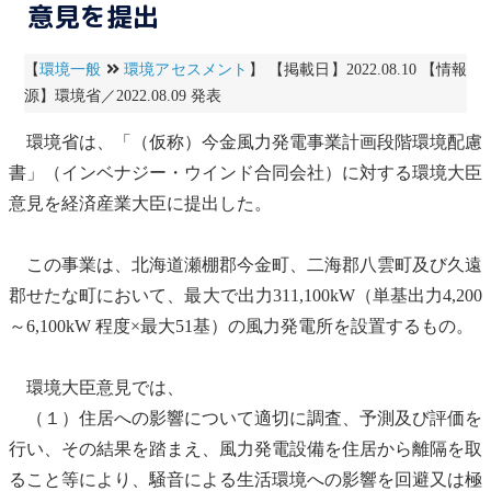
意見を提出
【
環境一般
環境アセスメント
】 【掲載日】2022.08.10 【情報
源】環境省／2022.08.09 発表
環境省は、「（仮称）今金
風力発電
事業計画段階
環境配慮
書
」（インベナジー・ウインド合同会社）に対する環境大臣
意見を経済産業大臣に提出した。
この事業は、北海道瀬棚郡今金町、二海郡八雲町及び久遠
郡せたな町において、最大で出力311,100kW（単基出力4,200
～6,100kW 程度×最大51基）の
風力発電
所を設置するもの。
環境大臣意見では、
（１）住居への影響について適切に調査、予測及び評価を
行い、その結果を踏まえ、
風力発電
設備を住居から離隔を取
ること等により、
騒音
による生活環境への影響を回避又は極