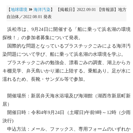
【
地球環境
海洋汚染
】 【掲載日】2022.09.01 【情報源】地方
自治体／2022.08.01 発表
浜松市は、9月24日に開催する「船に乗って浜名湖の環境
探検！」の参加者募集について発表。
国際的な問題となっているプラスチックごみによる
海洋汚
染
問題について学び、船に乗って浜名湖の水環境を学ぶ。
プラスチックごみの勉強会、漂着ごみの調査、湖上からカ
キ棚見学、弁天島いかり瀬に上陸する。乗船あり。足が水に
濡れるため、長靴・サンダル等で参加。
開催場所：新居弁天
海水浴場
及び海湖館（湖西市新居町新
居）
開催日時：令和4年9月24日（土曜日)午前9時～12時（少雨
決行)
申込方法：メール、ファックス、専用フォームのいずれか