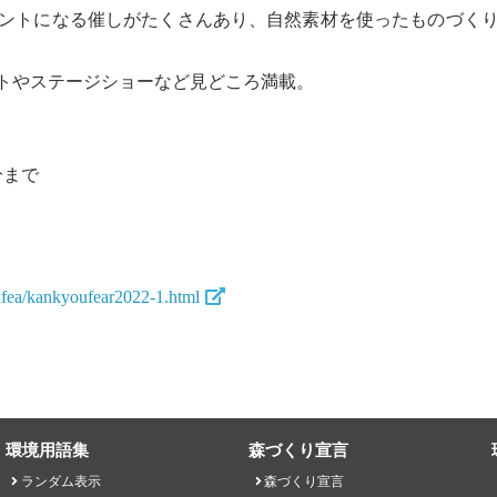
ントになる催しがたくさんあり、自然素材を使ったものづくり
トやステージショーなど見どころ満載。
分まで
ufea/kankyoufear2022-1.html
環境用語集
森づくり宣言
ランダム表示
森づくり宣言