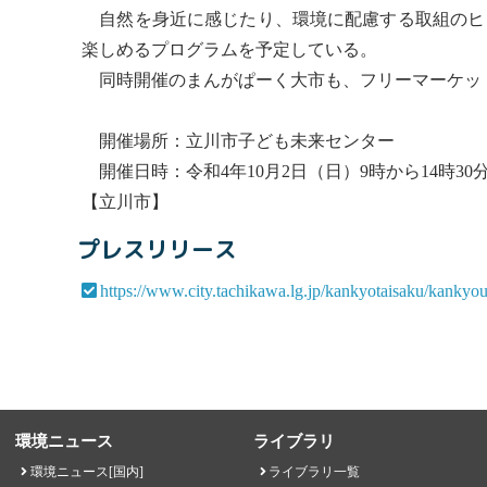
自然を身近に感じたり、環境に配慮する取組のヒ
楽しめるプログラムを予定している。
同時開催のまんがぱーく大市も、フリーマーケッ
開催場所：立川市子ども未来センター
開催日時：令和4年10月2日（日）9時から14時30
【立川市】
プレスリリース
https://www.city.tachikawa.lg.jp/kankyotaisaku/kankyo
環境ニュース
ライブラリ
環境ニュース[国内]
ライブラリ一覧