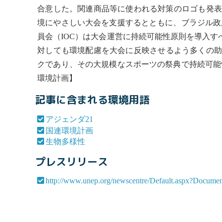
合意した。関連商品等に使われる対策のロゴも発表
境にやさしい大会を支援するとともに、ブラジル政
員会（IOC）は大会運営に持続可能性原則を導入すべ
対しても環境配慮を大会に反映させるよう多くの助言
クであり、その大規模なスポーツの祭典で持続可能
環境計画
】
記事に含まれる環境用語
アジェンダ21
国連環境計画
生物多様性
プレスリリース
http://www.unep.org/newscentre/Default.aspx?Docu