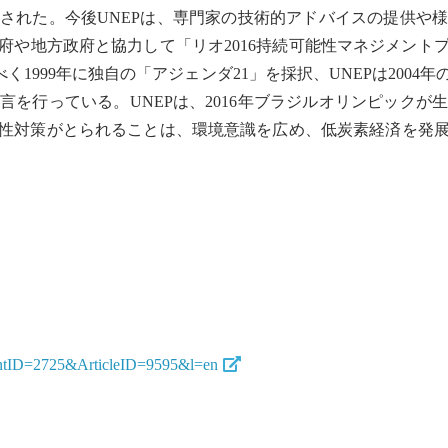
された。今後UNEPは、専門家の技術的アドバイスの提供や
府や地方政府と協力して「リオ2016持続可能性マネジメント
く1999年に独自の「
アジェンダ21
」を採択、UNEPは2004
を行っている。UNEPは、2016年ブラジルオリンピックが
性対策がとられることは、環境意識を広め、低炭素経済を発
mentID=2725&ArticleID=9595&l=en