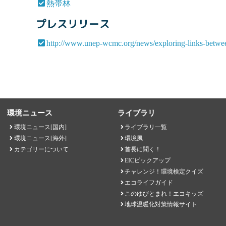
熱帯林
プレスリリース
http://www.unep-wcmc.org/news/exploring-links-between
環境ニュース
ライブラリ
環境ニュース[国内]
ライブラリ一覧
環境ニュース[海外]
環境風
カテゴリーについて
首長に聞く！
EICピックアップ
チャレンジ！環境検定クイズ
エコライフガイド
このゆびとまれ！エコキッズ
地球温暖化対策情報サイト