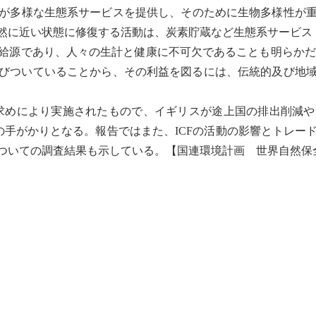
が多様な
生態系
サービスを提供し、そのために
生物多様性
が
然に近い状態に修復する活動は、炭素貯蔵など
生態系
サービス
給源であり、人々の生計と健康に不可欠であることも明らかだ
びついていることから、その利益を図るには、伝統的及び地
求めにより実施されたもので、イギリスが
途上国
の排出削減や
の手がかりとなる。報告ではまた、ICFの活動の影響とトレ
ついての調査結果も示している。【
国連環境計画
世界自然保