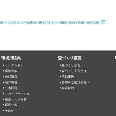
-biodiversity--carbon-storage-and-other-ecosystem-services
環境用語集
森づくり宣言
ランダム表示
森づくり宣言
環境全般
森づくり宣言とは
自然環境
活動報告
地球環境
参加をご検討の方へ
公害問題
会員規約
ごみ・リサイクル
健康・化学物質
環境一般
その他