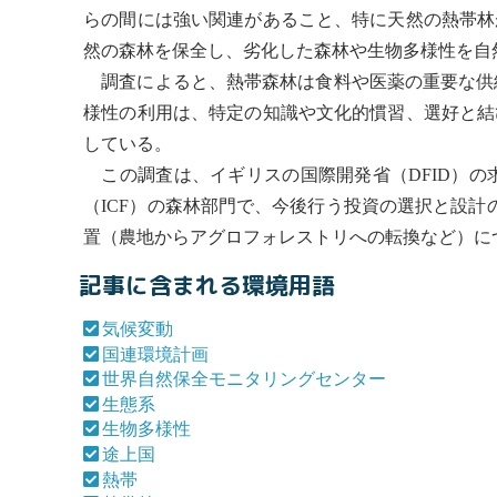
らの間には強い関連があること、特に天然の
熱帯
林
然の森林を保全し、劣化した森林や
生物多様性
を自
調査によると、
熱帯
森林は食料や医薬の重要な供
様性
の利用は、特定の知識や文化的慣習、選好と結
している。
この調査は、イギリスの国際開発省（DFID）の
（ICF）の森林部門で、今後行う投資の選択と設計
置（農地からアグロフォレストリへの転換など）に
記事に含まれる環境用語
気候変動
国連環境計画
世界自然保全モニタリングセンター
生態系
生物多様性
途上国
熱帯