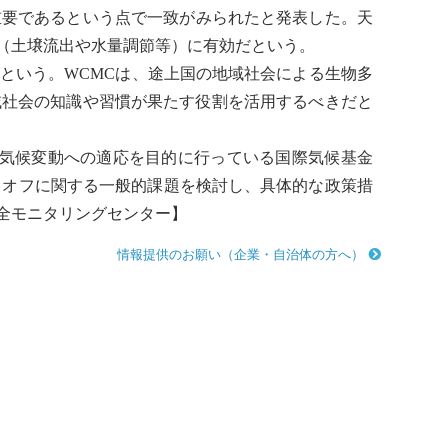
重要であるという点で一致がみられたと発表した。天
（土壌流出や水量調節等）に有効だという。
という。WCMCは、
途上国
の地域社会による
生物多
域社会の知識や習慣が果たす役割を活用するべきだと
気候変動
への適応を目的に行っている国際気候基金
ードオフに関する一般的課題を検討し、具体的な政策措
全モニタリングセンター
】
情報提供のお願い（企業・自治体の方へ）