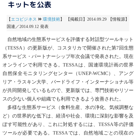
キットを公表
【
エコビジネス
環境技術
】 【掲載日】2014.09.29 【情報源】
国連／2014.09.12 発表
自然地域の
生態系
サービスを評価する対話型ツールキット
（TESSA）の更新版が、コスタリカで開催された第7回
生態
系
サービス・パートナーシップ年次会議で発表された。現在
オンラインで利用できる。TESSAは、
国連環境計画
の
世界
自然保全モニタリングセンター
（UNEP-WCMC）、アング
リア・ラスキン大学、バードライフ・インターナショナル等
が共同開発しているもので、更新版では、専門技術やリソー
スの少ない個人や組織でも利用できるよう改善された。
多様な
生態系
サービス（食料生産、水の浄化、気候調整な
ど）の世界的な低下は、経済や社会、環境に深刻な影響を及
ぼす可能性があり、これに対処するには、TESSA等の評価
ツールが必要である。TESSAでは、自然地域ごとの現在の