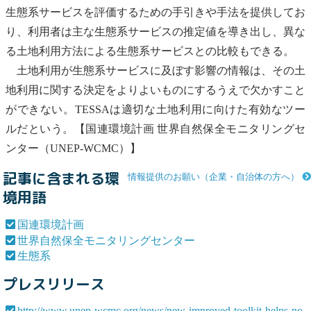
生態系
サービスを評価するための手引きや手法を提供してお
り、利用者は主な
生態系
サービスの推定値を導き出し、異な
る土地利用方法による
生態系
サービスとの比較もできる。
土地利用が
生態系
サービスに及ぼす影響の情報は、その土
地利用に関する決定をよりよいものにするうえで欠かすこと
ができない。TESSAは適切な土地利用に向けた有効なツー
ルだという。【
国連環境計画
世界自然保全モニタリングセ
ンター
（UNEP-WCMC）】
記事に含まれる環
情報提供のお願い（企業・自治体の方へ）
境用語
国連環境計画
世界自然保全モニタリングセンター
生態系
プレスリリース
http://www.unep-wcmc.org/news/new-improved-toolkit-helps-no