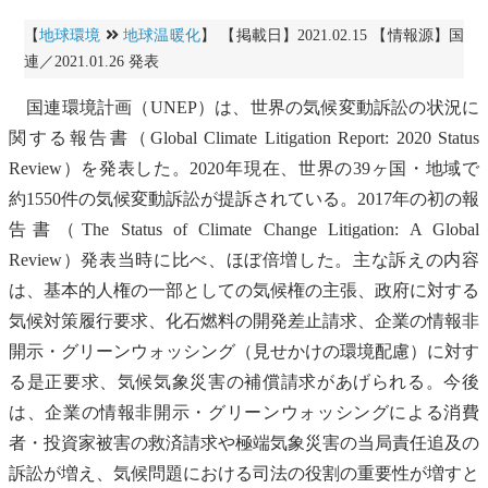
【
地球環境
地球温暖化
】 【掲載日】2021.02.15 【情報源】国
連／2021.01.26 発表
国連環境計画
（
UNEP
）は、世界の
気候変動
訴訟の状況に
関する報告書（Global Climate Litigation Report: 2020 Status
Review）を発表した。2020年現在、世界の39ヶ国・地域で
約1550件の
気候変動
訴訟が提訴されている。2017年の初の報
告書（The Status of Climate Change Litigation: A Global
Review）発表当時に比べ、ほぼ倍増した。主な訴えの内容
は、基本的人権の一部としての気候権の主張、政府に対する
気候対策履行要求、
化石燃料
の開発差止請求、企業の情報非
開示・グリーンウォッシング（見せかけの環境配慮）に対す
る是正要求、気候気象災害の補償請求があげられる。今後
は、企業の情報非開示・グリーンウォッシングによる消費
者・投資家被害の救済請求や極端気象災害の当局責任追及の
訴訟が増え、気候問題における司法の役割の重要性が増すと