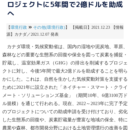
ロジェクトに5年間で2億ドルを助成
へ
【
環境行政
その他(環境行政)
】 【掲載日】2021.12.23 【情報
源】カナダ／2021.12.07 発表
カナダ環境・
気候変動
省は、国内の湿地や泥炭地、草原、
森林などの重要な
生態系
の回復や保全を図って炭素を捕捉・
貯蔵し、
温室効果ガス
（GHG）の排出を削減するプロジェ
クトに対し、今後5年間で最大2億ドルを助成することを明ら
かにした。これは、自然を生かした
気候変動
対策を支援する
ために2021年に設立された「ネイチャー・スマート・クライ
メート・ソリューションズ基金」（期間10年、6億3100万ド
ル規模）を通じて行われる。現在、2022～2023年に完了予定
のプロジェクトについての助成申請を受け付けており、劣化
した
生態系
の回復や、炭素貯蔵量が豊富な地域の保全、特に
農業や森林、都市開発分野における土地管理慣行の改善を図