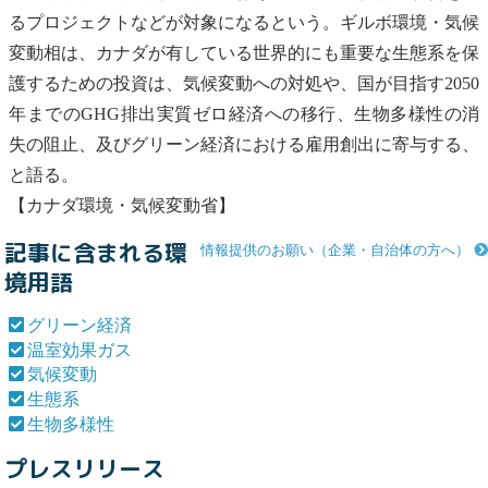
るプロジェクトなどが対象になるという。ギルボ環境・
気候
変動
相は、カナダが有している世界的にも重要な
生態系
を保
護するための投資は、
気候変動
への対処や、国が目指す2050
年までのGHG排出実質ゼロ経済への移行、
生物多様性
の消
失の阻止、及び
グリーン経済
における雇用創出に寄与する、
と語る。
【カナダ環境・
気候変動
省】
記事に含まれる環
情報提供のお願い（企業・自治体の方へ）
境用語
グリーン経済
温室効果ガス
気候変動
生態系
生物多様性
プレスリリース