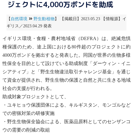
ジェクトに4,000万ポンドを助成
【
自然環境
野生動植物
】 【掲載日】2023.05.23 【情報源】イ
ギリス／2023.04.29 発表
イギリス環境・食糧・農村地域省（DEFRA）は、
絶滅危惧
種
保護のため、
途上国
における80件超のプロジェクトに約
4000万ポンドを拠出すると発表した。同国が世界の
生物多様
性
保全を目的として設けている助成制度「ダーウィン・イニ
シアティブ」と「野生生物違法取引チャレンジ基金」を通じ
て資金が提供され、野生生物の保護と自然と共に生きる地域
社会の支援が行われる。
助成対象プロジェクトとして、
・ユキヒョウ保護団体による、キルギスタン、モンゴルなど
での密猟対策の研修実施
・野生生物保全協会による、医薬品原料としてのセンザンコ
ウの需要の削減の取組