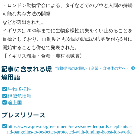
・ロンドン動物学会による、タイなどでのゾウと人間の持続
可能な共存方法の開発
などが選出された。
イギリスは2030年までに
生物多様性
喪失をくい止めることを
目標としており、両制度とも次回の助成の応募受付を5月に
開始することも併せて発表された。
【イギリス環境・食糧・農村地域省】
記事に含まれる環
情報提供のお願い（企業・自治体の方へ）
境用語
生物多様性
絶滅危惧種
途上国
プレスリリース
https://www.gov.uk/government/news/snow-leopards-elephants-a
nd-pangolins-to-be-better-protected-with-funding-boost-for-world