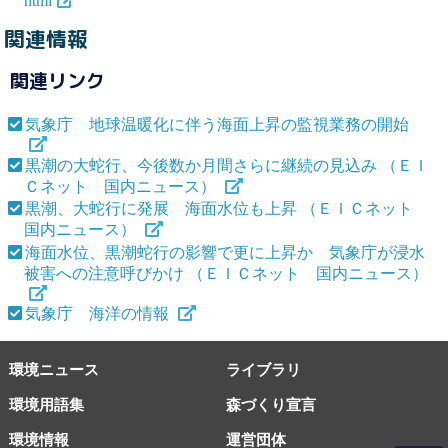
html
関連情報
関連リンク
気象庁 地球温暖化に伴う海面上昇の監視業務の開始
黒潮の大蛇行、今後数か月間さらに継続の見込み （ＥＩ
Ｃネット 国内ニュース）
黒潮、大蛇行に発展 海面水位も上昇 （ＥＩＣネット
国内ニュース）
海面水位、黒潮蛇行の影響で更に上昇か 気象庁が浸水
被害への注意呼びかけ （ＥＩＣネット 国内ニュース）
気象庁 海洋の情報
環境ニュース
ライブラリ
環境用語集
森づくり宣言
環境情報
運営団体