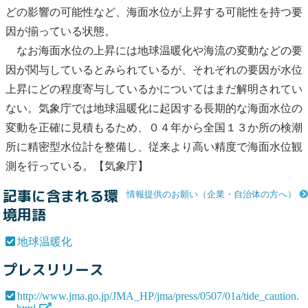
どの影響の可能性など、海面水位が上昇する可能性を持つ要
因が揃っている状態。
なお海面水位の上昇には
地球温暖化
や海流の変動などの要
因が関与しているとみられているが、それぞれの要因が水位
上昇にどの程度寄与しているかについてはまだ解明されてい
ない。気象庁では
地球温暖化
に起因する長期的な海面水位の
変動を正確に見積もるため、０４年から全国１３か所の検潮
所に精密型水位計を整備し、従来より高い精度で海面水位観
測を行っている。【気象庁】
記事に含まれる環
情報提供のお願い（企業・自治体の方へ）
境用語
地球温暖化
プレスリリース
http://www.jma.go.jp/JMA_HP/jma/press/0507/01a/tide_caution.