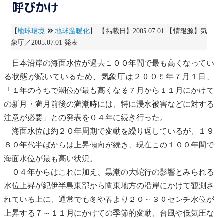
呼びかけ
【
地球環境
地球温暖化
】 【掲載日】2005.07.01 【情報源】気
象庁／2005.07.01 発表
日本沿岸の海面水位が過去１００年間で最も高くなってい
る状態が続いているため、気象庁は２００５年７月１日、
「１年のうちで潮位が最も高くなる７月から１１月にかけて
の新月・満月前後の満潮時には、特に浸水被害などに対する
注意が必要」との発表を０４年に続き行った。
海面水位は約２０年周期で変動を繰り返しているが、１９
８０年代半ばからは上昇傾向が続き、現在この１００年間で
海面水位が最も高い状況。
０４年からはこれに加え、黒潮の大蛇行の影響とみられる
水位上昇が紀伊半島東部から関東地方の沿岸にかけて観測さ
れている上に、通常でも冬や春より２０～３０センチ水位が
上昇する７～１１月にかけての季節的変動、台風や低気圧な