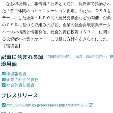
なお環境省は、報告書の公表と同時に、報告書で指摘され
た「各主体間のコミュニケーション促進」のため、ＣＳＲを
テーマにした企業・ＮＰＯ間の意見交換会などの開催、企業
のＣＳＲに基づく取組みの顕彰、企業の社会貢献事業データ
ベースの構築と情報発信、
社会的責任投資
（ＳＲＩ）に関す
る投資者への働きかけ－－に取組む方針をあきらかにした。
【環境省】
記事に含まれる環
情報提供のお願い（企業・自治体の方へ）
境用語
環境報告書
企業の社会的責任
社会的責任投資
プレスリリース
http://www.env.go.jp/press/press.php3?serial=6253