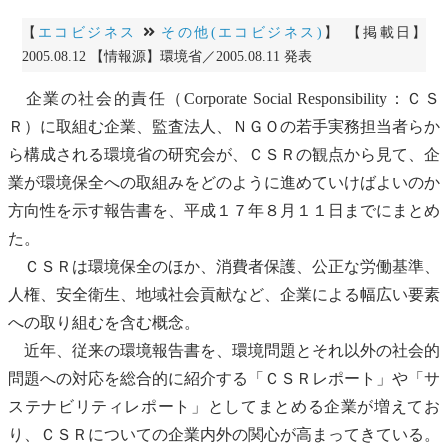
【
エコビジネス
その他(エコビジネス)
】 【掲載日】
2005.08.12 【情報源】環境省／2005.08.11 発表
企業の社会的責任
（Corporate Social Responsibility：ＣＳ
Ｒ）に取組む企業、監査法人、ＮＧＯの若手実務担当者らか
ら構成される環境省の研究会が、ＣＳＲの観点から見て、企
業が環境保全への取組みをどのように進めていけばよいのか
方向性を示す報告書を、平成１７年８月１１日までにまとめ
た。
ＣＳＲは環境保全のほか、消費者保護、公正な労働基準、
人権、安全衛生、地域社会貢献など、企業による幅広い要素
への取り組むを含む概念。
近年、従来の
環境報告書
を、環境問題とそれ以外の社会的
問題への対応を総合的に紹介する「ＣＳＲレポート」や「サ
ステナビリティレポート」としてまとめる企業が増えてお
り、ＣＳＲについての企業内外の関心が高まってきている。