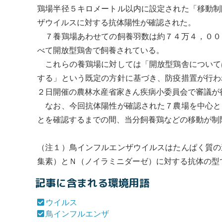
鶏場半径５キロメートル以内に設定された「移動制
ザ
ウイルス
に対する抗体陽性が確認された。
７養鶏場あわせての飼養羽数は約７４万４，００
べて開放型鶏舎で飼養されている。
これらの養鶏場に対しては「開放型鶏舎について
する」という既定の方針に基づき、防疫措置が行わ
２日開催の農林水産省家きん疾病小委員会で審議が
なお、今回抗体陽性が確認された７農場を中心と
とを確認するまでの間、当分飼養鶏などの移動が制
（注１）
鳥インフルエンザ
ウイルス
はたんぱく質の
集素）とＮ（ノイラミニダーゼ）に対する抗体の型
記事に含まれる環境用語
ウイルス
鳥インフルエンザ