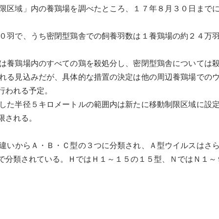
限区域」内の養鶏場を調べたところ、１７年８月３０日まで
０羽で、うち密閉型鶏舎での飼養羽数は１養鶏場の約２４万羽
は養鶏場内のすべての鶏を殺処分し、密閉型鶏舎については
れる見込みだが、具体的な措置の決定は他の周辺養鶏場での
行われる予定。
した半径５キロメートルの範囲内は新たに移動制限区域に設定
限される。
違いからＡ・Ｂ・Ｃ型の３つに分類され、Ａ型
ウイルス
はさ
で分類されている。ＨではＨ１～１５の１５型、ＮではＮ１～