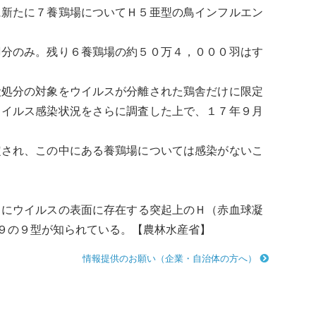
に新たに７養鶏場についてＨ５亜型の
鳥インフルエン
分のみ。残り６養鶏場の約５０万４，０００羽はす
殺処分の対象を
ウイルス
が分離された鶏舎だけに限定
ウイルス
感染状況をさらに調査した上で、１７年９月
され、この中にある養鶏場については感染がないこ
らに
ウイルス
の表面に存在する突起上のＨ（赤血球凝
９の９型が知られている。【農林水産省】
情報提供のお願い（企業・自治体の方へ）