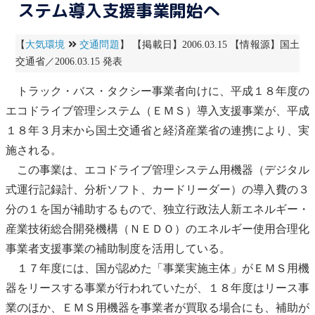
ステム導入支援事業開始へ
【
大気環境
交通問題
】 【掲載日】2006.03.15 【情報源】国土
交通省／2006.03.15 発表
トラック・バス・タクシー事業者向けに、平成１８年度の
エコドライブ
管理システム（ＥＭＳ）導入支援事業が、平成
１８年３月末から国土交通省と経済産業省の連携により、実
施される。
この事業は、
エコドライブ
管理システム用機器（デジタル
式運行記録計、分析ソフト、カードリーダー）の導入費の３
分の１を国が補助するもので、独立行政法人
新エネルギー
・
産業技術総合開発機構（ＮＥＤＯ）のエネルギー使用合理化
事業者支援事業の補助制度を活用している。
１７年度には、国が認めた「事業実施主体」がＥＭＳ用機
器をリースする事業が行われていたが、１８年度はリース事
業のほか、ＥＭＳ用機器を事業者が買取る場合にも、補助が