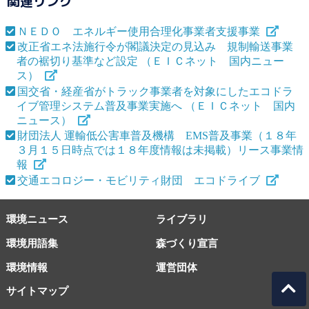
関連リンク
ＮＥＤＯ エネルギー使用合理化事業者支援事業
改正省エネ法施行令が閣議決定の見込み 規制輸送事業
者の裾切り基準など設定 （ＥＩＣネット 国内ニュー
ス）
国交省・経産省がトラック事業者を対象にしたエコドラ
イブ管理システム普及事業実施へ （ＥＩＣネット 国内
ニュース）
財団法人 運輸低公害車普及機構 EMS普及事業（１８年
３月１５日時点では１８年度情報は未掲載）リース事業情
報
交通エコロジー・モビリティ財団 エコドライブ
環境ニュース
ライブラリ
環境用語集
森づくり宣言
環境情報
運営団体
サイトマップ