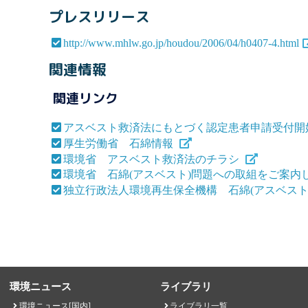
プレスリリース
http://www.mhlw.go.jp/houdou/2006/04/h0407-4.html
関連情報
関連リンク
アスベスト救済法にもとづく認定患者申請受付開
厚生労働省 石綿情報
環境省 アスベスト救済法のチラシ
環境省 石綿(アスベスト)問題への取組をご案内
独立行政法人環境再生保全機構 石綿(アスベスト
環境ニュース
ライブラリ
環境ニュース[国内]
ライブラリ一覧