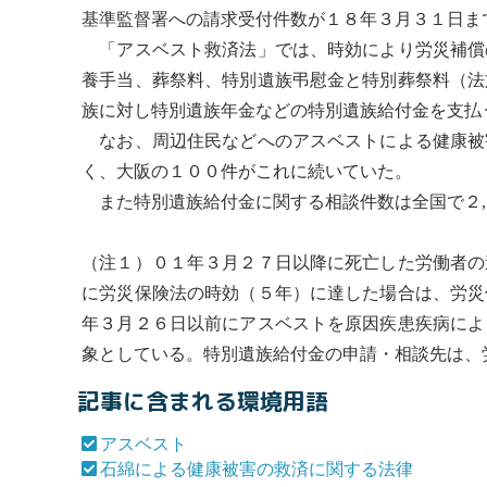
基準監督署への請求受付件数が１８年３月３１日ま
「
アスベスト
救済法」では、時効により労災補償
養手当、葬祭料、特別遺族弔慰金と特別葬祭料（法
族に対し特別遺族年金などの特別遺族給付金を支払
なお、周辺住民などへの
アスベスト
による健康被
く、大阪の１００件がこれに続いていた。
また特別遺族給付金に関する相談件数は全国で２,
（注１）０１年３月２７日以降に死亡した労働者の
に労災保険法の時効（５年）に達した場合は、労災
年３月２６日以前に
アスベスト
を原因疾患疾病によ
象としている。特別遺族給付金の申請・相談先は、
記事に含まれる環境用語
アスベスト
石綿による健康被害の救済に関する法律