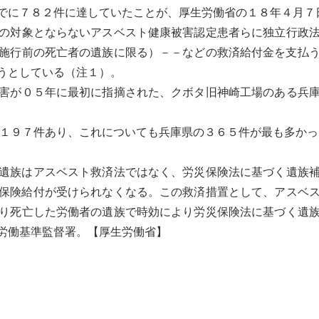
でに７８２件に達していたことが、厚生労働省の１８年４月７
の対象とならない
アスベスト
健康被害認定患者らに独立行政
施行前の死亡者の遺族に限る）－－などの救済給付金を支払
うとしている（注１）。
害が０５年に最初に指摘された、クボタ旧神崎工場のある兵
１９７件あり、これについても兵庫県の３６５件が最も多かっ
遺族は
アスベスト
救済法ではなく、労災保険法に基づく遺族
保険給付が受けられなくなる。この救済措置として、
アスベ
り死亡した労働者の遺族で時効により労災保険法に基づく遺
労働基準監督署。【厚生労働省】