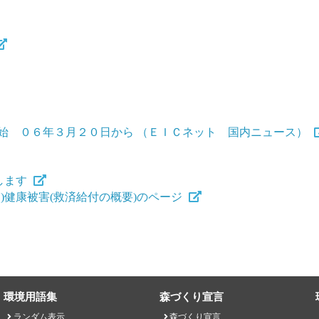
始 ０６年３月２０日から （ＥＩＣネット 国内ニュース）
します
)健康被害(救済給付の概要)のページ
環境用語集
森づくり宣言
ランダム表示
森づくり宣言