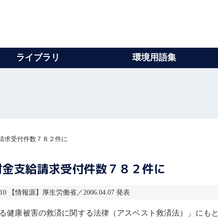
ライブラリ
環境用語集
請求受付件数７８２件に
付金支給請求受付件数７８２件に
.10 【情報源】厚生労働省／2006.04.07 発表
る健康被害の救済に関する法律
（
アスベスト
救済法）」にも