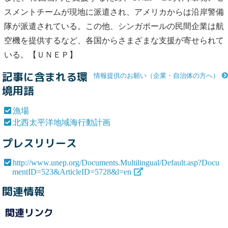
スメントチームが現地に派遣され、アメリカからは沿岸警備
隊が派遣されている。この他、シンガポールの民間企業は航
空機を提供するなど、各国からさまざまな支援が寄せられて
いる。【ＵＮＥＰ】
記事に含まれる環
情報提供のお願い（企業・自治体の方へ）
境用語
漁場
北西太平洋地域海行動計画
プレスリリース
http://www.unep.org/Documents.Multilingual/Default.asp?Docu
mentID=523&ArticleID=5728&l=en
関連情報
関連リンク