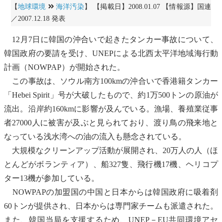
【
地球環境
海洋汚染
】 【掲載日】2008.01.07 【情報源】国連
／2007.12.18 発表
12月7日に韓国の沖合いで起きたタンカー事故について、
韓国政府の要請を受け、UNEPによる
北西太平洋地域海行動
計画
（NOWPAP）が開始された。
この事故は、ソウル南方100kmの沖合いで香港籍タンカー
「Hebei Spirit」号が大破したもので、約1万500トンの原油が
流出。沿岸約160kmに影響が及んでいる。
漁場
、養殖業従事
者27000人に被害が及ぶと見られており、渡り鳥の飛来地と
なっている浅水湾への油の流入も懸念されている。
大規模なクリーンアップ活動が展開され、20万人の人（ほ
とんどがボランティア）、船327隻、飛行機17機、ヘリコプ
ター13機が参加している。
NOWPAPの加盟国の中国と日本からは韓国政府に吸着剤
60トンが提供され、日本からは専門家チームも派遣された。
また、韓国当局を支援するため、UNEP－EU共同環境アセ