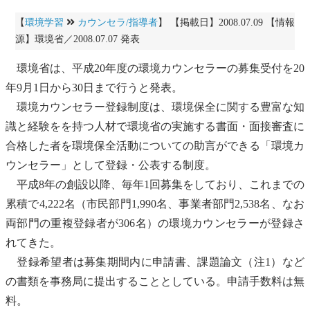
【
環境学習
カウンセラ/指導者
】 【掲載日】2008.07.09 【情報
源】環境省／2008.07.07 発表
環境省は、平成20年度の
環境カウンセラー
の募集受付を20
年9月1日から30日まで行うと発表。
環境カウンセラー
登録制度は、環境保全に関する豊富な知
識と経験をを持つ人材で環境省の実施する書面・面接審査に
合格した者を環境保全活動についての助言ができる「
環境カ
ウンセラー
」として登録・公表する制度。
平成8年の創設以降、毎年1回募集をしており、これまでの
累積で4,222名（市民部門1,990名、事業者部門2,538名、なお
両部門の重複登録者が306名）の
環境カウンセラー
が登録さ
れてきた。
登録希望者は募集期間内に申請書、課題論文（注1）など
の書類を事務局に提出することとしている。申請手数料は無
料。