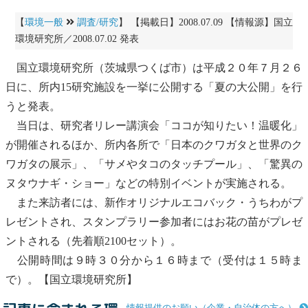
【
環境一般
調査/研究
】 【掲載日】2008.07.09 【情報源】国立
環境研究所／2008.07.02 発表
国立
環境研
究所（茨城県つくば市）は平成２０年７月２６
日に、所内15研究施設を一挙に公開する「夏の大公開」を行
うと発表。
当日は、研究者リレー講演会「ココが知りたい！温暖化」
が開催されるほか、所内各所で「日本のクワガタと世界のク
ワガタの展示」、「サメやタコのタッチプール」、「驚異の
ヌタウナギ・ショー」などの特別イベントが実施される。
また来訪者には、新作オリジナルエコバック・うちわがプ
レゼントされ、スタンプラリー参加者にはお花の苗がプレゼ
ントされる（先着順2100セット）。
公開時間は９時３０分から１６時まで（受付は１５時ま
で）。【国立
環境研
究所】
情報提供のお願い（企業・自治体の方へ）