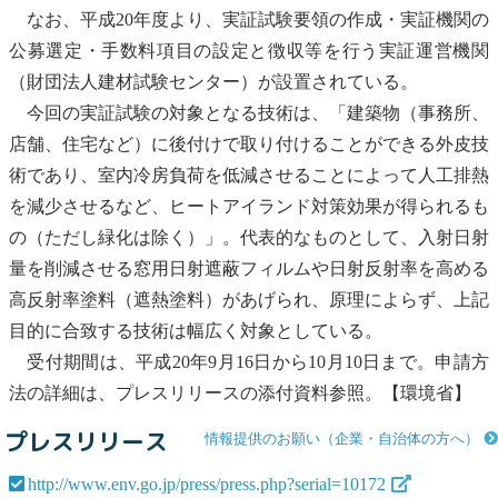
なお、平成20年度より、実証試験要領の作成・実証機関の
公募選定・手数料項目の設定と徴収等を行う実証運営機関
（財団法人建材試験センター）が設置されている。
今回の実証試験の対象となる技術は、「建築物（事務所、
店舗、住宅など）に後付けで取り付けることができる外皮技
術であり、室内冷房負荷を低減させることによって人工排熱
を減少させるなど、ヒートアイランド対策効果が得られるも
の（ただし緑化は除く）」。代表的なものとして、入射日射
量を削減させる窓用日射遮蔽フィルムや日射反射率を高める
高反射率塗料（遮熱塗料）があげられ、原理によらず、上記
目的に合致する技術は幅広く対象としている。
受付期間は、平成20年9月16日から10月10日まで。申請方
法の詳細は、プレスリリースの添付資料参照。【環境省】
プレスリリース
情報提供のお願い（企業・自治体の方へ）
http://www.env.go.jp/press/press.php?serial=10172