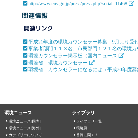
http://www.env.go.jp/press/press.php?serial=11468
関連情報
関連リンク
平成21年度の環境カウンセラー募集 9月より受
事業者部門１１３名、市民部門１２１名の環境カ
環境カウンセラー掲示板（国内ニュース
環境省 環境カウンセラー
環境省 カウンセラーになるには（平成20年度募
環境ニュース
ライブラリ
環境ニュース[国内]
ライブラリ一覧
環境ニュース[海外]
環境風
カテゴリーについて
首長に聞く！