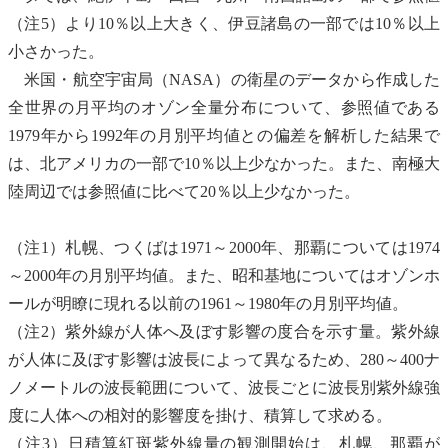
（注5）より10％以上大きく、伊豆諸島の一部では10％以上
小さかった。
米国・航空宇宙局（NASA）の衛星のデータから作成した
全世界の月平均の
オゾン
全量分布について、参照値である
1979年から1992年の月別平均値との偏差を解析した結果で
は、北アメリカの一部で10％以上少なかった。また、
南極
大
陸周辺では参照値に比べて20％以上少なかった。
（注1）札幌、つくばは1971～2000年、那覇については1974
～2000年の月別平均値。また、昭和基地については
オゾン
ホ
ールが明瞭に現れる以前の1961～1980年の月別平均値。
（注2）紫外線が人体へ及ぼす影響の度合を示す量。紫外線
が人体に及ぼす影響は波長によって異なるため、280～400ナ
ノメートルの波長範囲について、波長ごとに波長別紫外線強
度に人体への相対的影響度を掛け、積算して求める。
（注3）日積算紅斑紫外線量の観測開始は、札幌、那覇が