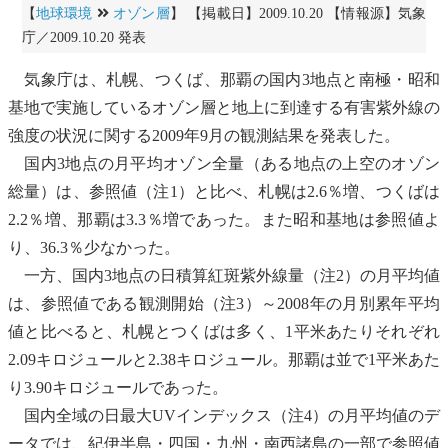
【
地球環境
オゾン層
】 【掲載日】2009.10.20 【情報源】気象
庁／2009.10.20 発表
気象庁は、札幌、つくば、那覇の国内3地点と
南極
・昭和
基地で実施している
オゾン
層と地上に到達する
有害紫外線
の
強度の状況に関する2009年9月の観測結果を発表した。
国内3地点の月平均
オゾン
全量（ある地点の上空の
オゾン
総量）は、参照値（注1）と比べ、札幌は2.6％増、つくばは
2.2％増、那覇は3.3％増であった。また昭和基地は参照値よ
り、36.3％少なかった。
一方、国内3地点の日積算紅斑紫外線量（注2）の月平均値
は、参照値である観測開始（注3）～2008年の月別累年平均
値と比べると、札幌とつくばは多く、1平米あたりそれぞれ
2.09キロジュールと2.38キロジュール。那覇は並で1平米あた
り3.90キロジュールであった。
国内全域の日最大UVインデックス（注4）の月平均値のデ
ータでは、紀伊半島・四国・九州・
南西諸島
の一部で参照値