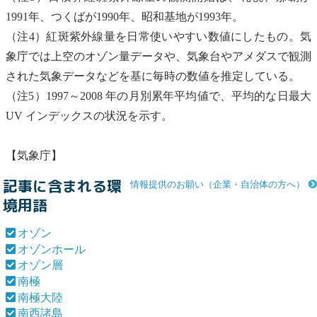
1991年、つくばが1990年、昭和基地が1993年。
（注4）紅斑紫外線量を日常使いやすい数値にしたもの。気
象庁では上空の
オゾン
量データや、気象台やアメダスで観測
された気象データなどを基に毎時の数値を推定している。
（注5）1997～2008 年の月別累年平均値で、平均的な日最大
UV インデックスの状況を示す。
【気象庁】
記事に含まれる環
情報提供のお願い（企業・自治体の方へ）
境用語
オゾン
オゾンホール
オゾン層
南極
南極大陸
南西諸島