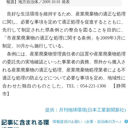
報源】地方自治体／2009.10.01 発表
良好な生活環境を維持するため、
産業廃棄物
の適正な処理
に関し、必要な事項を定めて
適正処理
を促進するとともに、
先行して制定された県条例との整合を図ることを目的に、
「市
産業廃棄物
の適正な処理に関する条例」を2009年3月に
制定、10月から施行している。
条例には、
産業廃棄物
管理責任者の設置や
産業廃棄物
処理
の委託先の実地確認といった事業者の責務、県外から搬入さ
れる
産業廃棄物
の適正な処理、
産業廃棄物
処理業者による不
適正な処理の防止などについて必要な事項を定め、地域性に
合わせた独自のものとした。TEL：054-221-1306 【静岡
市】
提供：月刊地球環境(日本工業新聞新社)
記事に含まれる環
情報提供のお願い（企業・自治体の方へ）