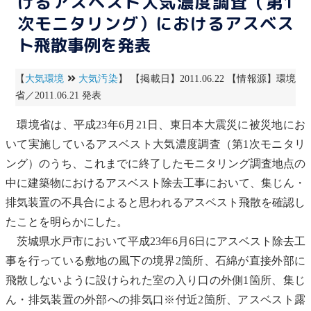
けるアスベスト大気濃度調査（第1
次モニタリング）におけるアスベス
ト飛散事例を発表
【
大気環境
大気汚染
】 【掲載日】2011.06.22 【情報源】環境
省／2011.06.21 発表
環境省は、平成23年6月21日、東日本大震災に被災地にお
いて実施している
アスベスト
大気濃度調査（第1次
モニタリ
ング
）のうち、これまでに終了した
モニタリング
調査地点の
中に建築物における
アスベスト
除去工事において、集じん・
排気装置の不具合によると思われる
アスベスト
飛散を確認し
たことを明らかにした。
茨城県水戸市において平成23年6月6日に
アスベスト
除去工
事を行っている敷地の風下の境界2箇所、
石綿
が直接外部に
飛散しないように設けられた室の入り口の外側1箇所、集じ
ん・排気装置の外部への排気口※付近2箇所、
アスベスト
露