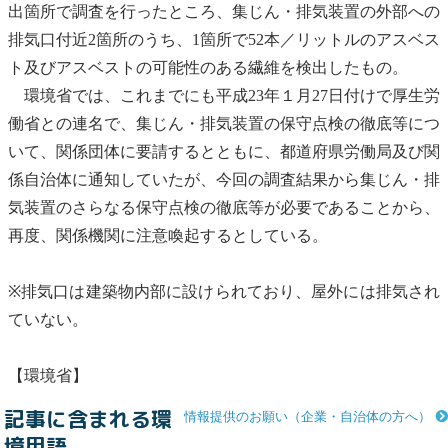
出箇所で調査を行ったところ、集じん・排気装置の外部への
排気口付近2箇所のうち、1箇所で52本／リットルの
アスベス
ト
及び
アスベスト
の可能性のある繊維を検出したもの。
環境省では、これまでにも平成23年１月27日付けで厚生労
働省との連名で、集じん・排気装置の保守点検の徹底等につ
いて、関係団体に要請するとともに、都道府県労働局及び関
係自治体に通知していたが、今回の調査結果から集じん・排
気装置のさらなる保守点検の徹底等が必要であることから、
再度、関係機関に注意喚起するとしている。
※排気口は建築物内部に設けられており、屋外には排気され
ていない。
【環境省】
記事に含まれる環
情報提供のお願い（企業・自治体の方へ）
境用語