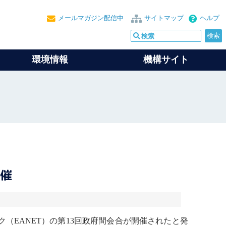
メールマガジン配信中
サイトマップ
ヘルプ
環境情報
機構サイト
開催
（EANET）の第13回政府間会合が開催されたと発