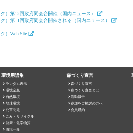
ーク）第12回政府間会合開催（国内ニュース）
ーク）第11回政府間会合開催される（国内ニュース）
eb Site
環境用語集
森づくり宣言
ランダム表示
森づくり宣言
環境全般
森づくり宣言とは
自然環境
活動報告
地球環境
参加をご検討の方へ
公害問題
会員規約
ごみ・リサイクル
健康・化学物質
環境一般