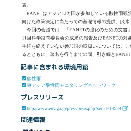
表。
EANETはアジア13カ国が参加している
酸性雨
観
向けた政策決定に当たっての基礎情報の提供、[3]
今回の会議では、「EANETの強化のための文書
11回科学諮問委員会の成果の報告及びEANETの
手続を終えていない参加国の取扱いについては、こ
るとともに、署名を行うまでの間、引き続きEANE
記事に含まれる環境用語
酸性雨
東アジア酸性雨モニタリングネットワーク
プレスリリース
http://www.env.go.jp/press/press.php?serial=14539
関連情報