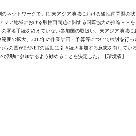
測のネットワークで、[1]東アジア地域における
酸性雨
問題の状
東アジア地域における
酸性雨
問題に関する国際協力の推進－－を
」の署名手続を終えていない参加国の取扱い、東アジア地域に
対象範囲の拡大、2012年の作業計画・予算等について検討を行っ
れらの国がEANETの活動に引き続き参加する意志を有してい
Tの活動に参加するよう勧めることを決定した。【環境省】