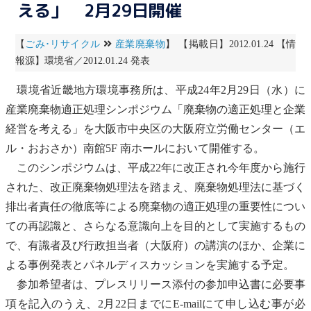
える」 2月29日開催
【
ごみ･リサイクル
産業廃棄物
】 【掲載日】2012.01.24 【情
報源】環境省／2012.01.24 発表
環境省近畿
地方環境事務所
は、平成24年2月29日（水）に
産業
廃棄物
適正処理
シンポジウム「
廃棄物
の
適正処理
と企業
経営を考える」を大阪市中央区の大阪府立労働センター（エ
ル・おおさか）南館5F 南ホールにおいて開催する。
このシンポジウムは、平成22年に改正され今年度から施行
された、改正
廃棄物
処理法を踏まえ、
廃棄物
処理法に基づく
排出者責任の徹底等による
廃棄物
の
適正処理
の重要性につい
ての再認識と、さらなる意識向上を目的として実施するもの
で、有識者及び行政担当者（大阪府）の講演のほか、企業に
よる事例発表とパネルディスカッションを実施する予定。
参加希望者は、プレスリリース添付の参加申込書に必要事
項を記入のうえ、2月22日までにE-mailにて申し込む事が必