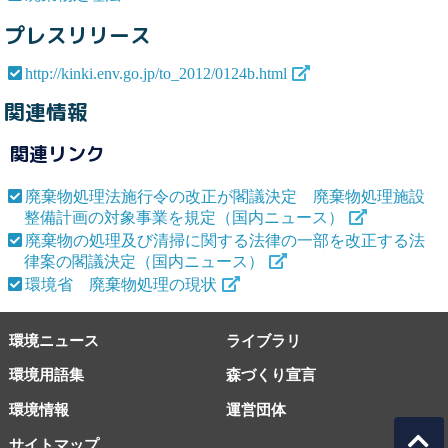
プレスリリース
http://kinki.env.go.jp/to_2012/0124b.html
関連情報
関連リンク
廃棄物処理法施行令の改正が閣議決定 廃棄物処理施設
整備計画の対象事業を規定（国内ニュース）
廃棄物の処理及び清掃に関する法律の一部を改正する法
律案の閣議決定（国内ニュース）
環境省 廃棄物処理の現状
環境ニュース
ライブラリ
環境用語集
森づくり宣言
環境情報
運営団体
サイトマップ