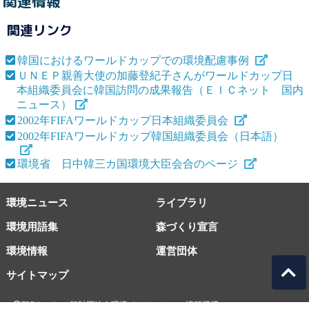
関連情報
関連リンク
韓国におけるワールドカップでの環境配慮事例
ＵＮＥＰ親善大使の加藤登紀子さんがワールドカップ日
本組織委員会に韓国訪問の成果報告（ＥＩＣネット 国内
ニュース）
2002年FIFAワールドカップ日本組織委員会
2002年FIFAワールドカップ韓国組織委員会（日本語）
環境省 日中韓三カ国環境大臣会合のページ
環境ニュース
ライブラリ
環境用語集
森づくり宣言
環境情報
運営団体
サイトマップ
EICネット 一般財団法人環境イノベーション情報機構