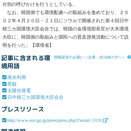
分別の呼びかけを行うとしている。
なお、韓国側でも環境配慮への取組みを進めており、２０
０２年４月２０日・２１日にソウルで開催された第４回
日中
韓三カ国環境大臣会合
では、韓国の金環境部長官が大木環境
大臣に、韓国側の取組みと国民への普及啓発活動について説
明を行った。【環境省】
記事に含まれる環
情報提供のお願い（企業・自治体の方へ）
境用語
雨水利用
景観
太陽光発電
日中韓三カ国環境大臣会合
プレスリリース
http://www.env.go.jp/press/press.php3?serial=3319