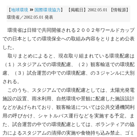
【
地球環境
国際環境協力
】 【掲載日】2002.05.01 【情報源】
環境省／2002.05.01 発表
環境省は日韓で共同開催される２００２年ワールドカップ
での日本としての環境保全への取組み内容をとりまとめ公表
した。
取りまとめによると、現在取り組まれている環境配慮は
（１）スタジアムでの環境配慮、（２）観客輸送での環境配
慮、（３）試合運営の中での環境配慮、の３ジャンルに大別
される。
このうち、スタジアムでの環境配慮としては、
太陽光発電
施設の設置、
雨水利用
、自然環境や
景観
に配慮した施設設計
などがあげられており、観客輸送については公共交通機関利
用の呼びかけ、シャトルバス運行などを実施する予定。ま
た、試合運営の中での環境配慮としては、ボランティアの協
力によるスタジアムの清掃の実施や食物持ち込み禁止、ゴミ